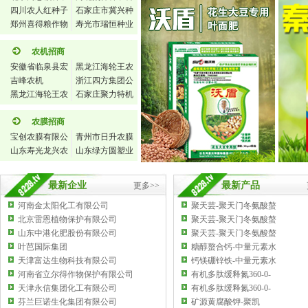
有限公司
四川农人红种子
技有限公司
石家庄市冀兴种
科技有限公司
郑州喜得粮作物
业有限公司
寿光市瑞恒种业
研究所
有限公司
农机招商
安徽省临泉县宏
黑龙江海轮王农
达农机公司
吉峰农机
机制造有限公司
浙江四方集团公
黑龙江海轮王农
司
石家庄聚力特机
机
械有限公司
农膜招商
宝创农膜有限公
青州市日升农膜
司
山东寿光龙兴农
厂
山东绿方圆塑业
膜有限公司
有限公司
最新企业
最新产品
更多>>
河南金太阳化工有限公司
聚天芸-聚天门冬氨酸螯
北京雷恩植物保护有限公司
聚天芸-聚天门冬氨酸螯
山东中港化肥股份有限公司
聚天芸-聚天门冬氨酸螯
叶芭国际集团
糖醇螯合钙-中量元素水
天津富达生物科技有限公司
钙镁硼锌铁-中量元素水
河南省立尔得作物保护有限公司
有机多肽缓释氮360-0-
天津永信集团化工有限公司
有机多肽缓释氮360-0-
芬兰巨诺生化集团有限公司
矿源黄腐酸钾-聚凯