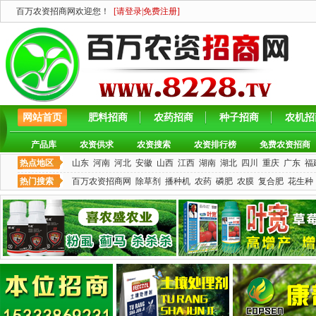
百万农资招商网欢迎您！
[
请登录
|
免费注册
]
网站首页
肥料招商
农药招商
种子招商
农机招
产品库
农资供求
农资搜索
农资排行榜
免费农资招商
热点地区
山东
河南
河北
安徽
山西
江西
湖南
湖北
四川
重庆
广东
福
热门搜索
百万农资招商网
除草剂
播种机
农药
磷肥
农膜
复合肥
花生种