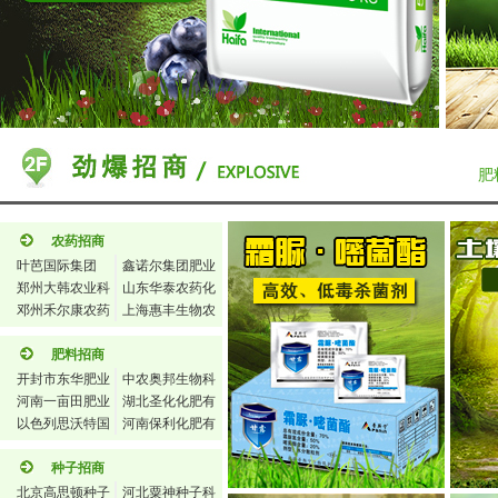
肥
农药招商
叶芭国际集团
鑫诺尔集团肥业
郑州大韩农业科
科技
山东华泰农药化
技有限公司
邓州禾尔康农药
工有限公司
上海惠丰生物农
化工责任有限公
药有限公司
司
肥料招商
开封市东华肥业
中农奥邦生物科
河南一亩田肥业
技(北京)
湖北圣化化肥有
有限公司
以色列思沃特国
限公司
河南保利化肥有
际集团
限公司
种子招商
北京高思顿种子
河北粟神种子科