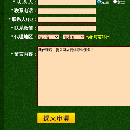
* 联 系 人：
先生
女士
* 联系电话：
* 联系人QQ：
* 联系微信：
* 代理地区：
-
*如:河南郑州
* 留言内容：