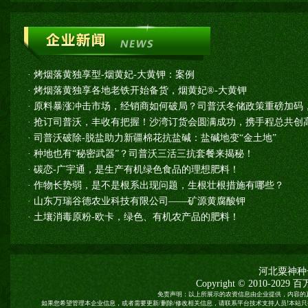
·
烤烟落黄独享型-烟黄妃-大黄钾：案例
·
烤烟落黄独享各地老铁开始备货，烟黄妃®-大黄钾
·
原料暴涨冲击市场，经销商如何破局？司普沃冬储政策重磅加码
·
抢订司普沃，丰收有把握！沙湾订货会圆满成功，携手程总共创高
·
司普沃破除-脱盐助力新疆棉花抗盐碱：盐碱地变“金土地”
·
种地也有“秘密武器”？司普沃三活三抗套餐来揭秘！
·
碳恋-广宇通，是生产有机绿色食品的理想肥料！
·
作物长势弱，是不是根系出现问题，生根壮根措施有哪些？
·
山东万瑞谷德农业科技有限公司——矿源黄腐酸钾
·
土壤消毒原粉-欧卡，绿色、有机农产品的肥料！
河北粟神种
Copyright © 2010-2029
百
免责声明：以上所展示的农资信息由企业提供，内容的
如果您希望管理本企业信息，或者需要更新/删除/修改相关信息，请联系平台技术支持人员!本站