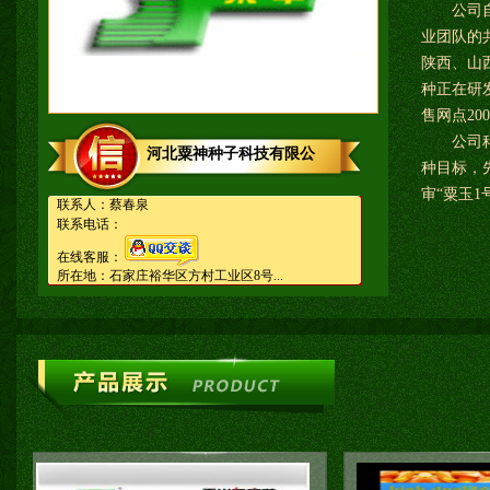
公司自成
业团队的
陕西、山
种正在研
售网点2
公司科研
河北粟神种子科技有限公
种目标，先
审“粟玉1号
联系人：蔡春泉
联系电话：
在线客服：
所在地：石家庄裕华区方村工业区8号...