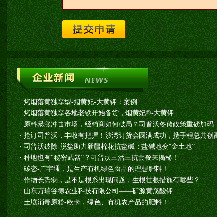
·
烤烟落黄独享型-烟黄妃-大黄钾：案例
·
烤烟落黄独享各地老铁开始备货，烟黄妃®-大黄钾
·
原料暴涨冲击市场，经销商如何破局？司普沃冬储政策重磅加码
·
抢订司普沃，丰收有把握！沙湾订货会圆满成功，携手程总共创高
·
司普沃破除-脱盐助力新疆棉花抗盐碱：盐碱地变“金土地”
·
种地也有“秘密武器”？司普沃三活三抗套餐来揭秘！
·
碳恋-广宇通，是生产有机绿色食品的理想肥料！
·
作物长势弱，是不是根系出现问题，生根壮根措施有哪些？
·
山东万瑞谷德农业科技有限公司——矿源黄腐酸钾
·
土壤消毒原粉-欧卡，绿色、有机农产品的肥料！