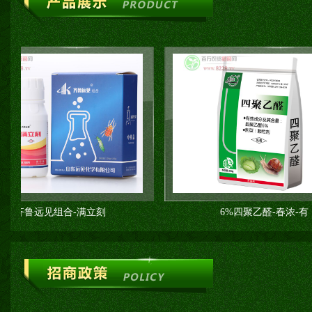
远见组合-满立刻
6%四聚乙醛-春浓-有