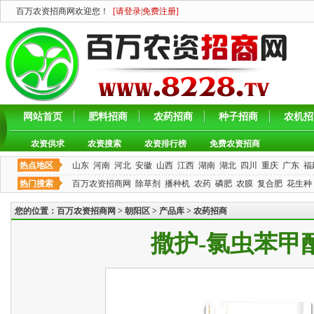
百万农资招商网欢迎您！
[
请登录
|
免费注册
]
网站首页
肥料招商
农药招商
种子招商
农机招
农资供求
农资搜索
农资排行榜
免费农资招商
热点地区
山东
河南
河北
安徽
山西
江西
湖南
湖北
四川
重庆
广东
福
热门搜索
百万农资招商网
除草剂
播种机
农药
磷肥
农膜
复合肥
花生种
您的位置：
百万农资招商网
>
朝阳区
>
产品库
>
农药招商
撒护-氯虫苯甲