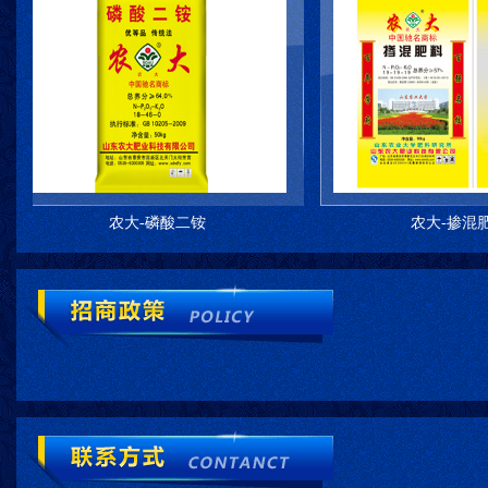
农大-磷酸二铵
农大-掺混肥料19-1