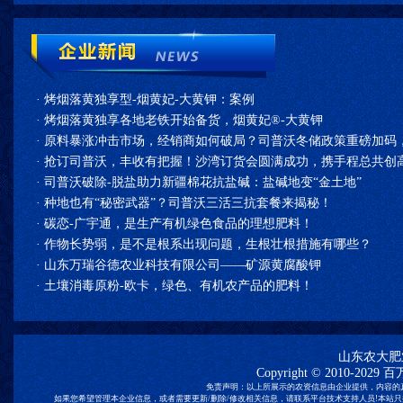
·
烤烟落黄独享型-烟黄妃-大黄钾：案例
·
烤烟落黄独享各地老铁开始备货，烟黄妃®-大黄钾
·
原料暴涨冲击市场，经销商如何破局？司普沃冬储政策重磅加码
·
抢订司普沃，丰收有把握！沙湾订货会圆满成功，携手程总共创高
·
司普沃破除-脱盐助力新疆棉花抗盐碱：盐碱地变“金土地”
·
种地也有“秘密武器”？司普沃三活三抗套餐来揭秘！
·
碳恋-广宇通，是生产有机绿色食品的理想肥料！
·
作物长势弱，是不是根系出现问题，生根壮根措施有哪些？
·
山东万瑞谷德农业科技有限公司——矿源黄腐酸钾
·
土壤消毒原粉-欧卡，绿色、有机农产品的肥料！
山东农大肥
Copyright © 2010-2029
百
免责声明：以上所展示的农资信息由企业提供，内容的
如果您希望管理本企业信息，或者需要更新/删除/修改相关信息，请联系平台技术支持人员!本站