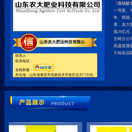
《腐植酸
一等奖、
本、韩国
誉。农大
值20亿
主岭分公
山东农大肥业科技有限公
高速发展
大知名品牌
联系人：
联系电话：
在线客服：
所在地：山东省泰安市高新技术开发区北天门大街...