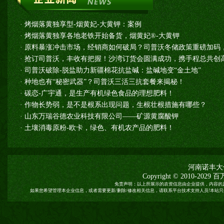
·
烤烟落黄独享型-烟黄妃-大黄钾：案例
·
烤烟落黄独享各地老铁开始备货，烟黄妃®-大黄钾
·
原料暴涨冲击市场，经销商如何破局？司普沃冬储政策重磅加码
·
抢订司普沃，丰收有把握！沙湾订货会圆满成功，携手程总共创高
·
司普沃破除-脱盐助力新疆棉花抗盐碱：盐碱地变“金土地”
·
种地也有“秘密武器”？司普沃三活三抗套餐来揭秘！
·
碳恋-广宇通，是生产有机绿色食品的理想肥料！
·
作物长势弱，是不是根系出现问题，生根壮根措施有哪些？
·
山东万瑞谷德农业科技有限公司——矿源黄腐酸钾
·
土壤消毒原粉-欧卡，绿色、有机农产品的肥料！
河南诺丰大
Copyright © 2010-2029
百
免责声明：以上所展示的农资信息由企业提供，内容的
如果您希望管理本企业信息，或者需要更新/删除/修改相关信息，请联系平台技术支持人员!本站