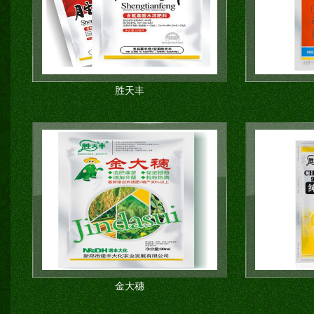
胜天丰
金大穗