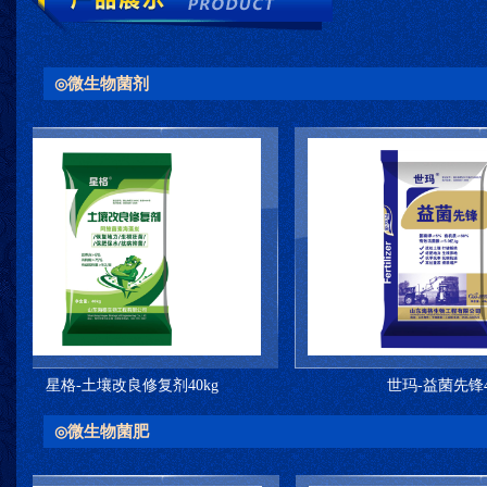
微生物菌剂
◎
格-土壤改良修复剂40kg
世玛-益菌先锋40kg
微生物菌肥
◎