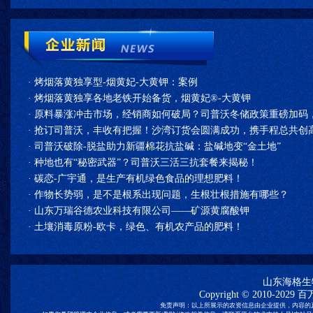
·
烤烟落黄独享型-烟黄妃-大黄钾：案例
·
烤烟落黄独享各地老铁开始备货，烟黄妃®-大黄钾
·
原料暴涨冲击市场，经销商如何破局？司普沃冬储政策重磅加码
·
抢订司普沃，丰收有把握！沙湾订货会圆满成功，携手程总共创高
·
司普沃破除-脱盐助力新疆棉花抗盐碱：盐碱地变“金土地”
·
种地也有“秘密武器”？司普沃三活三抗套餐来揭秘！
·
碳恋-广宇通，是生产有机绿色食品的理想肥料！
·
作物长势弱，是不是根系出现问题，生根壮根措施有哪些？
·
山东万瑞谷德农业科技有限公司——矿源黄腐酸钾
·
土壤消毒原粉-欧卡，绿色、有机农产品的肥料！
山东海格生
Copyright © 2010-2029
百
免责声明：以上所展示的农资信息由企业提供，内容的