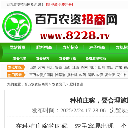
百万农资招商网欢迎您！
[
请登录
|
免费注册
]
网站首页
肥料招商
农药招商
种子招商
农机招
农资供求
农资搜索
农资排行榜
免费农资招商
热点地区
山东
河南
河北
安徽
山西
江西
湖南
湖北
四川
重庆
广东
福
热门搜索
百万农资招商网
除草剂
播种机
农药
磷肥
农膜
复合肥
花生种
您的位置：
百万农资招商网
>
农资资讯
>
肥料资讯
种植庄稼，要合理施
发布时间：2025/2/24 17:28:06 浏览
在种植庄稼的时候，农民容易出现一个