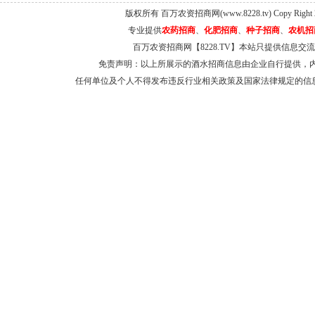
版权所有 百万农资招商网(www.8228.tv) Copy Right 
专业提供
农药招商
、
化肥招商
、
种子招商
、
农机招
百万农资招商网【8228.TV】本站只提供信息
免责声明：以上所展示的酒水招商信息由企业自行提供，
任何单位及个人不得发布违反行业相关政策及国家法律规定的信息和