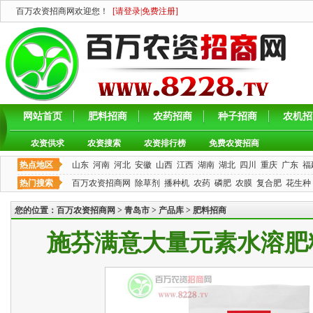
百万农资招商网欢迎您！
[
请登录
|
免费注册
]
网站首页
肥料招商
农药招商
种子招商
农机招
农资供求
农资搜索
农资排行榜
免费农资招商
热点地区
山东
河南
河北
安徽
山西
江西
湖南
湖北
四川
重庆
广东
福
热门搜索
百万农资招商网
除草剂
播种机
农药
磷肥
农膜
复合肥
花生种
您的位置：
百万农资招商网
>
青岛市
>
产品库
>
肥料招商
施芬满意大量元素水溶肥