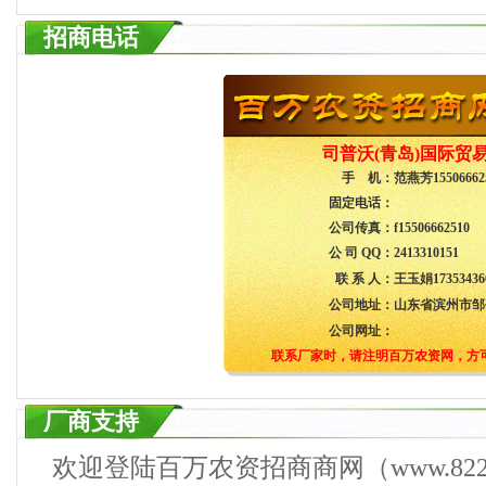
招商电话
司普沃(青岛)国际贸
手 机：
范燕芳15506662
固定电话：
公司传真：
f15506662510
公 司 QQ：
2413310151
联 系 人：
王玉娟17353436
公司地址：
山东省滨州市邹
公司网址：
联系厂家时，请注明百万农资网，方
厂商支持
欢迎登陆百万农资招商商网（www.822