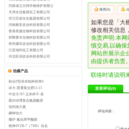
·
河南省立尔得作物保护有限公
推荐(
0)
·
天津永信集团化工有限公司
·
芬兰巨诺生化集团有限公司
如果您是「大
·
河南粮安农业科技有限公司
修改相关信息
·
香港美施生物科技有限公司
免责声明:本网
·
邯郸赛夫生物科技有限公司
·
郑州康菲农业科技有限公司
慎交易,以确保
·
江苏海利化工有限公司
网站所展示企
·
河北旺润农业科技有限公司
由提供者负责
劲爆产品
联络时请说明
·
秋乐P型亲本制种郑单9
·
农大-普通复合肥15-15
发表评论(
0)
·
中农大787-玉米种子-喜
·
霸尔绿博复合氨基酸原
·
佰利海力素
评论内容：
·
磷钾动力
·
撒护-氯虫苯甲酰胺
·
牧神4YZB-7（7300）自走