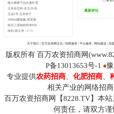
匿名
·
矮大棒棒子拉长素叶宽
·
玉米杂交种-名玉20-高
最新评论
·
玉油1号-玉米种子
·
1000ml聚能氮-英芙莱-
·
秋乐三系制种郑单958
·
海利-斑立净（1+1）
关于我们
/
百万农资网文化
/
招商服务
/
平台服务
/
网站建设
/
加
版权所有 百万农资招商网(www.8228.tv
P备13013653号-1
豫
专业提供
农药招商
、
化肥招商
、
相关产业的网络招商
百万农资招商网【8228.TV】
何责任，请双方谨