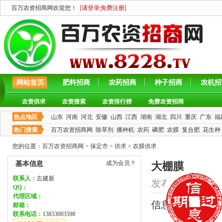
百万农资招商网欢迎您！
[
请登录
|
免费注册
]
网站首页
肥料招商
农药招商
种子招商
农机招
农资供求
农资搜索
农资排行榜
免费农资招商
热点地区
山东
河南
河北
安徽
山西
江西
湖南
湖北
四川
重庆
广东
福
热门搜索
百万农资招商网
除草剂
播种机
农药
磷肥
农膜
复合肥
花生种
您的位置：
百万农资招商网
>
保定市
>
供求
>
农膜供求
成为会员？
基本信息
大棚膜
联系人：
左建新
发布时间：2024/5/3
QQ：
代理区域：
信息类型：求购
邮箱：
联系电话：
13833003598