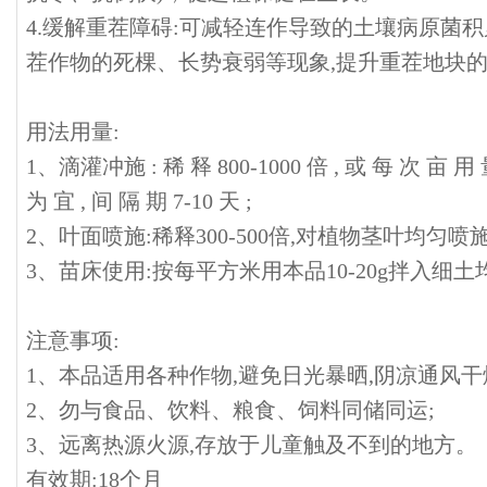
4.缓解重茬障碍:可减轻连作导致的土壤病原菌
茬作物的死棵、长势衰弱等现象,提升重茬地块
用法用量:
1、滴灌冲施 : 稀 释 800-1000 倍 , 或 每 次 亩 用 量 
为 宜 , 间 隔 期 7-10 天 ;
2、叶面喷施:稀释300-500倍,对植物茎叶均匀喷施
3、苗床使用:按每平方米用本品10-20g拌入细
注意事项:
1、本品适用各种作物,避免日光暴晒,阴凉通风
2、勿与食品、饮料、粮食、饲料同储同运;
3、远离热源火源,存放于儿童触及不到的地方。
有效期:18个月