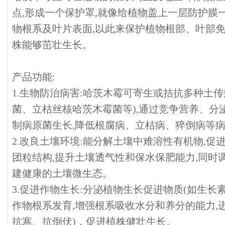
点,形成一个保护罩,就像给植物盖上一层防护膜
物根系及叶片表面,以此来保护植物根部、叶部免
株能够茁壮生长。
产品功能:
1.生物防治病害:哈茨木霉可寄生或拮抗多种土
菌、立枯丝核哈茨木霉菌等),通过竞争营养、分
制病原菌生长,降低根腐病、立枯病、猝倒病等
2.改良土壤环境:能分解土壤中难溶性有机物,促
团粒结构,提升土壤透气性和保水保肥能力,同时
建健康的土壤微生态。
3.促进作物生长:分泌植物生长促进物质(如生长
作物根系发育,增强根系吸收水分和养分的能力,
抗寒、抗倒伏)，促进植株健壮生长。