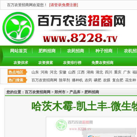
百万农资招商网欢迎您！
[
请登录
|
免费注册
]
网站首页
肥料招商
农药招商
种子招商
农机招
农资供求
农资搜索
农资排行榜
免费农资招商
热点地区
山东
河南
河北
安徽
山西
江西
湖南
湖北
四川
重庆
广东
福
热门搜索
百万农资招商网
除草剂
播种机
农药
磷肥
农膜
复合肥
花生种
您的位置：
百万农资招商网
>
郑州市
>
产品库
>
肥料招商
哈茨木霉-凯土丰-微生