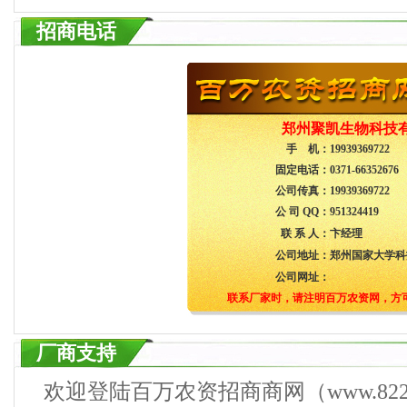
招商电话
郑州聚凯生物科技
手 机：
19939369722
固定电话：
0371-66352676
公司传真：
19939369722
公 司 QQ：
951324419
联 系 人：
卞经理
公司地址：
郑州国家大学科技
公司网址：
联系厂家时，请注明百万农资网，方
厂商支持
欢迎登陆百万农资招商商网（www.822