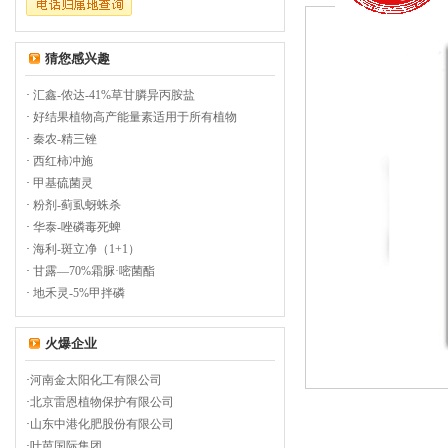
猜您感兴趣
·
汇鑫-侬达-41%草甘膦异丙胺盐
·
好结果植物高产能量素适用于所有植物
·
秦农-精三锉
·
西红柿冲施
·
甲基硫菌灵
·
粉剂-蓟虱蚜蛛杀
·
华泰-唑磷毒死蜱
·
海利-斑立净（1+1）
·
甘露—70%霜脲·嘧菌酯
·
地禾灵-5%甲拌磷
火爆企业
·
河南金太阳化工有限公司
·
北京雷恩植物保护有限公司
·
山东中港化肥股份有限公司
·
叶芭国际集团