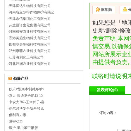
·
天津富达生物科技有限公司
推荐(
0)
·
河南省立尔得作物保护有限公
·
天津永信集团化工有限公司
如果您是「地
·
芬兰巨诺生化集团有限公司
更新/删除/
·
河南粮安农业科技有限公司
免责声明:本网
·
香港美施生物科技有限公司
·
邯郸赛夫生物科技有限公司
慎交易,以确保
·
郑州康菲农业科技有限公司
网站所展示企
·
江苏海利化工有限公司
由提供者负责
·
河北旺润农业科技有限公司
联络时请说明
劲爆产品
·
秋乐P型亲本制种郑单9
发表评论(
0)
·
农大-普通复合肥15-15
·
中农大787-玉米种子-喜
·
霸尔绿博复合氨基酸原
评论内容：
·
佰利海力素
·
磷钾动力
·
撒护-氯虫苯甲酰胺