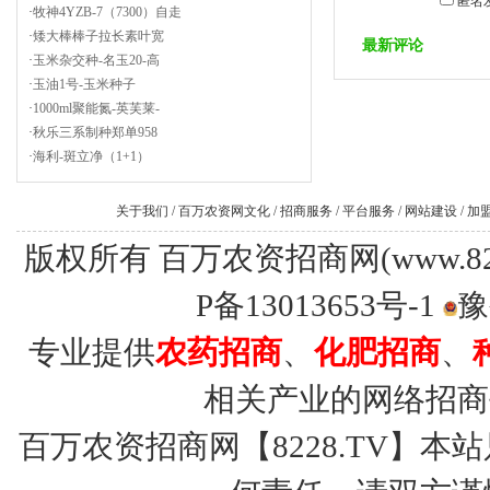
匿名
·
牧神4YZB-7（7300）自走
·
矮大棒棒子拉长素叶宽
最新评论
·
玉米杂交种-名玉20-高
·
玉油1号-玉米种子
·
1000ml聚能氮-英芙莱-
·
秋乐三系制种郑单958
·
海利-斑立净（1+1）
关于我们
/
百万农资网文化
/
招商服务
/
平台服务
/
网站建设
/
加
版权所有 百万农资招商网(www.8228.tv
P备13013653号-1
豫
专业提供
农药招商
、
化肥招商
、
相关产业的网络招商
百万农资招商网【8228.TV】