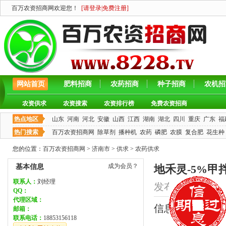
百万农资招商网欢迎您！
[
请登录
|
免费注册
]
网站首页
肥料招商
农药招商
种子招商
农机招
农资供求
农资搜索
农资排行榜
免费农资招商
热点地区
山东
河南
河北
安徽
山西
江西
湖南
湖北
四川
重庆
广东
福
热门搜索
百万农资招商网
除草剂
播种机
农药
磷肥
农膜
复合肥
花生种
您的位置：
百万农资招商网
>
济南市
>
供求
>
农药供求
成为会员？
基本信息
地禾灵-5%甲
联系人：
刘经理
发布时间：2024/5/3
QQ：
代理区域：
信息类型：求购
邮箱：
联系电话：
18853156118