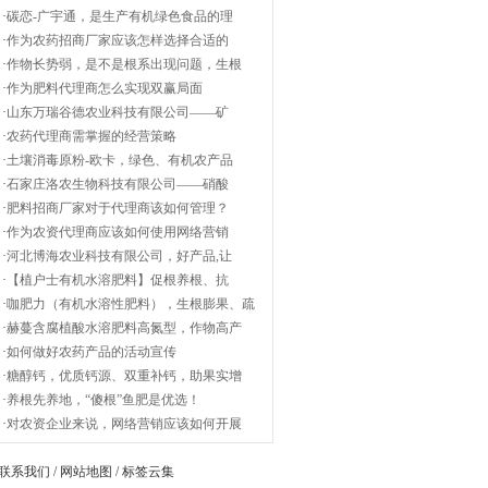
·
碳恋-广宇通，是生产有机绿色食品的理
·
作为农药招商厂家应该怎样选择合适的
·
作物长势弱，是不是根系出现问题，生根
·
作为肥料代理商怎么实现双赢局面
·
山东万瑞谷德农业科技有限公司——矿
·
农药代理商需掌握的经营策略
·
土壤消毒原粉-欧卡，绿色、有机农产品
·
石家庄洛农生物科技有限公司——硝酸
·
肥料招商厂家对于代理商该如何管理？
·
作为农资代理商应该如何使用网络营销
·
河北博海农业科技有限公司，好产品,让
·
【植户士有机水溶肥料】促根养根、抗
·
咖肥力（有机水溶性肥料），生根膨果、疏
·
赫蔓含腐植酸水溶肥料高氮型，作物高产
·
如何做好农药产品的活动宣传
·
糖醇钙，优质钙源、双重补钙，助果实增
·
养根先养地，“傻根”鱼肥是优选！
·
对农资企业来说，网络营销应该如何开展
联系我们
/
网站地图
/
标签云集