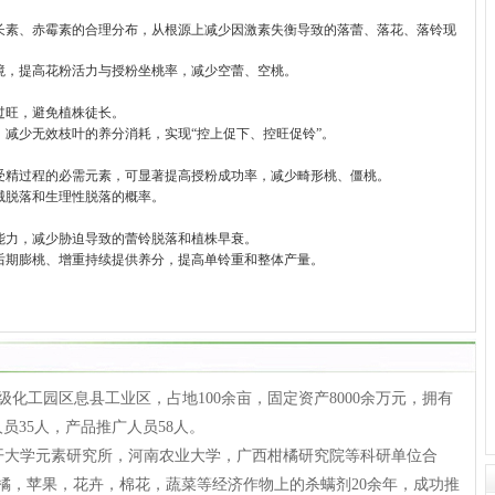
长素、赤霉素的合理分布，从根源上减少因激素失衡导致的落蕾、落花、落铃现
境，提高花粉活力与授粉坐桃率，减少空蕾、空桃。
过旺，避免植株徒长。
减少无效枝叶的养分消耗，实现“控上促下、控旺促铃”。
受精过程的必需元素，可显著提高授粉成功率，减少畸形桃、僵桃。
械脱落和生理性脱落的概率。
能力，减少胁迫导致的蕾铃脱落和植株早衰。
后期膨桃、增重持续提供养分，提高单铃重和整体产量。
工园区息县工业区，占地100余亩，固定资产8000余万元，拥有
人员35人，产品推广人员58人。
学元素研究所，河南农业大学，广西柑橘研究院等科研单位合
橘，苹果，花卉，棉花，蔬菜等经济作物上的杀螨剂20余年，成功推