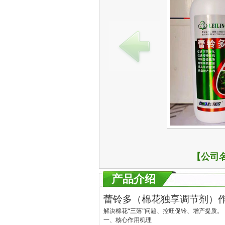
【公司
产品介绍
蕾铃多（棉花独享调节剂）
解决棉花“三落”问题、控旺促铃、增产提质。
一、核心作用机理