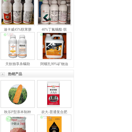
迪卡威45%联苯肼
40%丁氟螨酯·联
天狄独享杀螨助
阿螺扎99%矿物油
热销产品
秋乐P型亲本制种
农大-普通复合肥