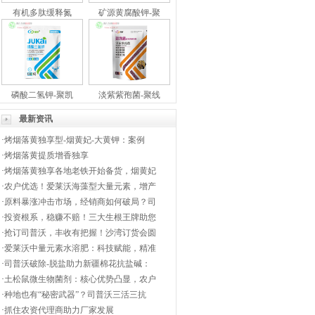
有机多肽缓释氮
矿源黄腐酸钾-聚
磷酸二氢钾-聚凯
淡紫紫孢菌-聚线
最新资讯
·
烤烟落黄独享型-烟黄妃-大黄钾：案例
·
烤烟落黄提质增香独享
·
烤烟落黄独享各地老铁开始备货，烟黄妃
·
农户优选！爱莱沃海藻型大量元素，增产
·
原料暴涨冲击市场，经销商如何破局？司
·
投资根系，稳赚不赔！三大生根王牌助您
·
抢订司普沃，丰收有把握！沙湾订货会圆
·
爱莱沃中量元素水溶肥：科技赋能，精准
·
司普沃破除-脱盐助力新疆棉花抗盐碱：
·
土松鼠微生物菌剂：核心优势凸显，农户
·
种地也有“秘密武器”？司普沃三活三抗
·
抓住农资代理商助力厂家发展