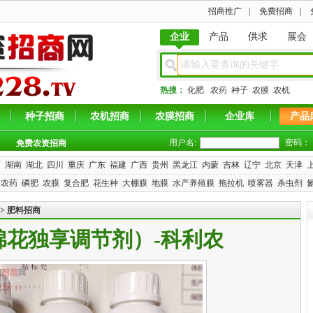
招商推广
|
免费招商
|
企业
产品
供求
展会
热搜：
化肥
农药
种子
农膜
农机
种子招商
农机招商
农膜招商
企业库
产品
用户名:
密码：
免费农资招商
西
湖南
湖北
四川
重庆
广东
福建
广西
贵州
黑龙江
内蒙
吉林
辽宁
北京
天津
农药
磷肥
农膜
复合肥
花生种
大棚膜
地膜
水产养殖膜
拖拉机
喷雾器
杀虫剂
>
肥料招商
棉花独享调节剂）-科利农