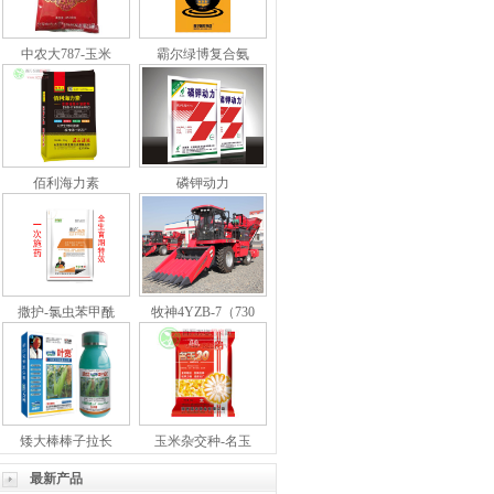
中农大787-玉米
霸尔绿博复合氨
佰利海力素
磷钾动力
撒护-氯虫苯甲酰
牧神4YZB-7（730
矮大棒棒子拉长
玉米杂交种-名玉
最新产品