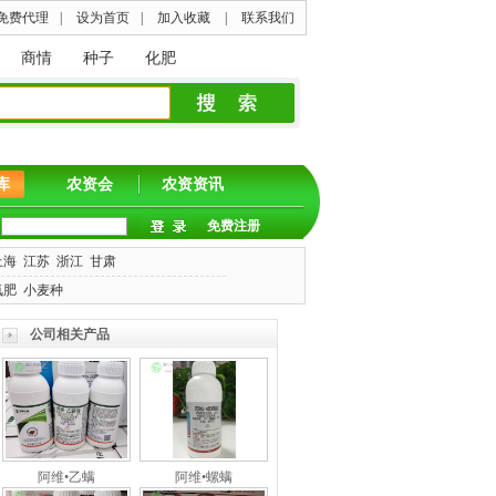
免费代理
|
设为首页
|
加入收藏
|
联系我们
商情
种子
化肥
库
农资会
农资资讯
免费注册
上海
江苏
浙江
甘肃
氮肥
小麦种
公司相关产品
阿维•乙螨
阿维•螺螨