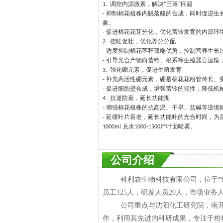
调控内源激素，解决“三落”问题
1.
抑制棉花植株内脱落酸的合成，同时促进生
-
象。
促进棉花花芽分化，优化蕾铃发育的内源环
-
控旺促壮，优化养分分配
2.
适度抑制棉花茎秆顶端优势，控制营养生长
-
引导光合产物向蕾铃、根系等生殖器官运输，
-
强化硼元素，促进生殖发育
3.
补充高活性硼元素，硼是棉花花粉管伸长、
-
促进细胞壁合成，增强蕾铃的韧性，降低机
-
抗逆防衰，延长功能期
4.
增强棉花植株的抗高温、干旱、盐碱等逆境
-
延缓叶片衰老，延长功能叶的光合时间，为
-
兑水
斤叶面喷雾。
1000ml
1000-1500
公司介绍
科利农生物科技有限公司，位于*级化
员工125人，研发人员20人，市场业务
公司重点与沈阳化工研究院，南开大
作，利用其先进的科研成果，专注于柑