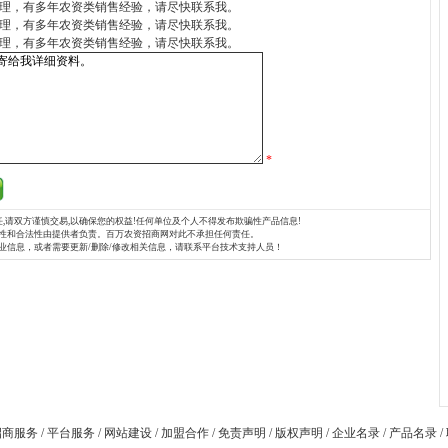
理，有多年农资类销售经验，请尽快联系我。
理，有多年农资类销售经验，请尽快联系我。
理，有多年农资类销售经验，请尽快联系我。
*
,请双方谨慎交易,以确保您的权益!任何单位及个人不得发布欺骗性产品信息!
性和合法性由提供者负责。百万农资招商网对此不承担任何责任。
业信息，或者需要更新/删除/修改相关信息，请联系平台技术支持人员！
招商服务
/
平台服务
/
网站建设
/
加盟合作
/
免责声明
/
版权声明
/
企业名录
/
产品名录
/