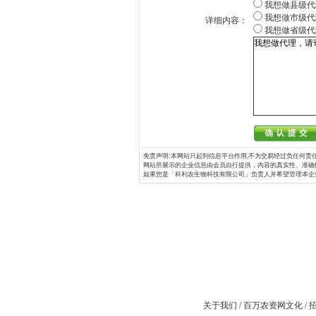
我想做县级代
我想做市级代
详细内容：
我想做省级代
免责声明:本网站只起到信息平台作用,不为交易经过负任何责任
网站所展示的企业信息由会员自行提供，内容的真实性、准确
如果您是「科利农生物科技有限公司」负责人并希望管理本企
关于我们
/
百万农资网文化
/