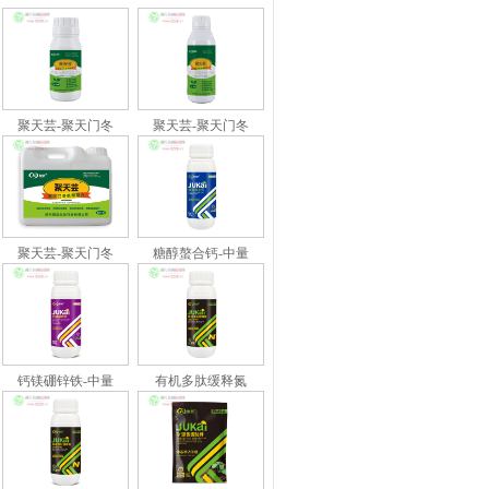
聚天芸-聚天门冬
聚天芸-聚天门冬
聚天芸-聚天门冬
糖醇螯合钙-中量
钙镁硼锌铁-中量
有机多肽缓释氮