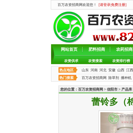
百万农资招商网欢迎您！
[
请登录
|
免费注册
]
网站首页
肥料招商
农药招商
农资供求
农资搜索
农资排行榜
热点地区
山东
河南
河北
安徽
山西
江
热门搜索
百万农资招商网
除草剂
播种机
您的位置：
百万农资招商网
>
信阳市
>
产品库
蕾铃多（