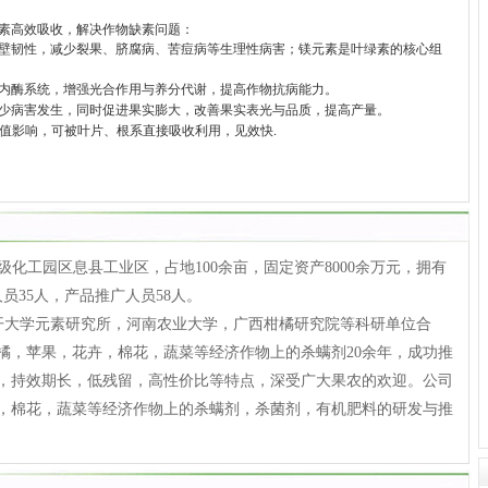
素高效吸收，解决作物缺素问题：
壁韧性，减少裂果、脐腐病、苦痘病等生理性病害；镁元素是叶绿素的核心组
内酶系统，增强光合作用与养分代谢，提高作物抗病能力。
少病害发生，同时促进果实膨大，改善果实表光与品质，提高产量。
值影响，可被叶片、根系直接吸收利用，见效快
.
工园区息县工业区，占地100余亩，固定资产8000余万元，拥有
人员35人，产品推广人员58人。
学元素研究所，河南农业大学，广西柑橘研究院等科研单位合
橘，苹果，花卉，棉花，蔬菜等经济作物上的杀螨剂20余年，成功推
，持效期长，低残留，高性价比等特点，深受广大果农的欢迎。公司
，棉花，蔬菜等经济作物上的杀螨剂，杀菌剂，有机肥料的研发与推