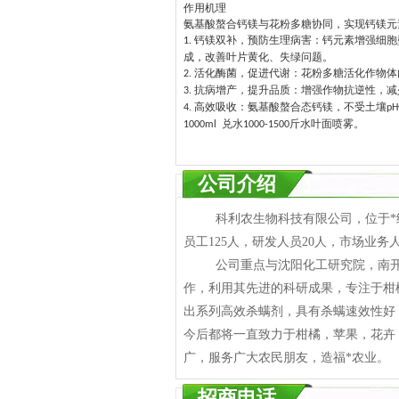
作用机理
氨基酸螯合钙镁与花粉多糖协同，实现钙镁元
钙镁双补，预防生理病害：钙元素增强细胞
1.
成，改善叶片黄化、失绿问题。
活化酶菌，促进代谢：花粉多糖活化作物体
2.
抗病增产，提升品质：增强作物抗逆性，减
3.
高效吸收：氨基酸螯合态钙镁，不受土壤
4.
pH
兑水
斤水叶面喷雾。
1000ml
1000-1500
公司介绍
科利农生物科技有限公司，位于*级化
员工125人，研发人员20人，市场业务
公司重点与沈阳化工研究院，南开大
作，利用其先进的科研成果，专注于柑
出系列高效杀螨剂，具有杀螨速效性好
今后都将一直致力于柑橘，苹果，花卉
广，服务广大农民朋友，造福*农业。
招商电话