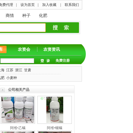
免费代理
|
设为首页
|
加入收藏
|
联系我们
商情
种子
化肥
库
农资会
农资资讯
免费注册
上海
江苏
浙江
甘肃
氮肥
小麦种
公司相关产品
阿维•乙螨
阿维•螺螨