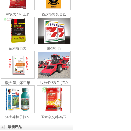
中农大787-玉米
霸尔绿博复合氨
佰利海力素
磷钾动力
撒护-氯虫苯甲酰
牧神4YZB-7（730
矮大棒棒子拉长
玉米杂交种-名玉
最新产品