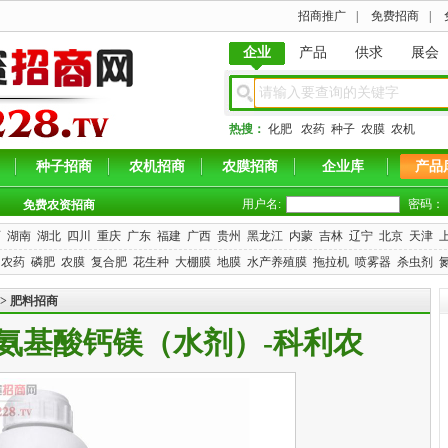
招商推广
|
免费招商
|
企业
产品
供求
展会
热搜：
化肥
农药
种子
农膜
农机
种子招商
农机招商
农膜招商
企业库
产品
用户名:
密码：
免费农资招商
西
湖南
湖北
四川
重庆
广东
福建
广西
贵州
黑龙江
内蒙
吉林
辽宁
北京
天津
农药
磷肥
农膜
复合肥
花生种
大棚膜
地膜
水产养殖膜
拖拉机
喷雾器
杀虫剂
>
肥料招商
•氨基酸钙镁（水剂）-科利农