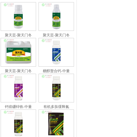
聚天芸-聚天门冬
聚天芸-聚天门冬
聚天芸-聚天门冬
糖醇螯合钙-中量
钙镁硼锌铁-中量
有机多肽缓释氮