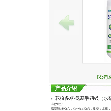
【公司
产品介绍
花粉多糖·氨基酸钙镁（水
SF-
有效成分
氨基酸≥
，
≥
，剂型：水剂，
100g/L
Ca+Mg
30g/L