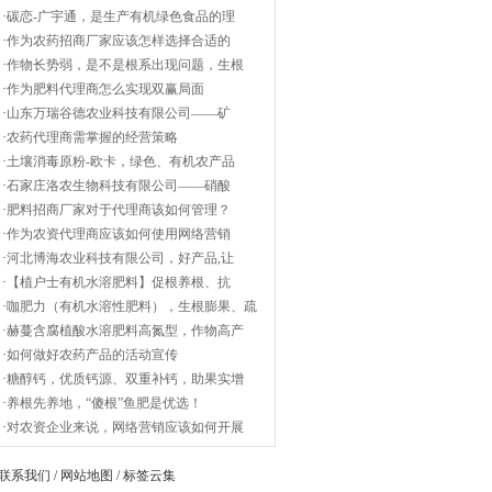
·
碳恋-广宇通，是生产有机绿色食品的理
·
作为农药招商厂家应该怎样选择合适的
·
作物长势弱，是不是根系出现问题，生根
·
作为肥料代理商怎么实现双赢局面
·
山东万瑞谷德农业科技有限公司——矿
·
农药代理商需掌握的经营策略
·
土壤消毒原粉-欧卡，绿色、有机农产品
·
石家庄洛农生物科技有限公司——硝酸
·
肥料招商厂家对于代理商该如何管理？
·
作为农资代理商应该如何使用网络营销
·
河北博海农业科技有限公司，好产品,让
·
【植户士有机水溶肥料】促根养根、抗
·
咖肥力（有机水溶性肥料），生根膨果、疏
·
赫蔓含腐植酸水溶肥料高氮型，作物高产
·
如何做好农药产品的活动宣传
·
糖醇钙，优质钙源、双重补钙，助果实增
·
养根先养地，“傻根”鱼肥是优选！
·
对农资企业来说，网络营销应该如何开展
联系我们
/
网站地图
/
标签云集