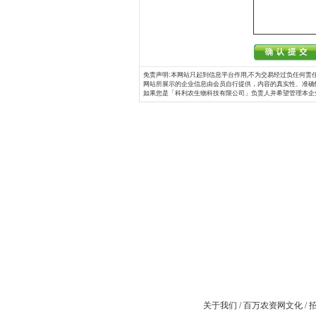
免责声明:本网站只起到信息平台作用,不为交易经过负任何责任
网站所展示的企业信息由会员自行提供，内容的真实性、准确
如果您是「科利农生物科技有限公司」负责人并希望管理本企
关于我们
/
百万农资网文化
/