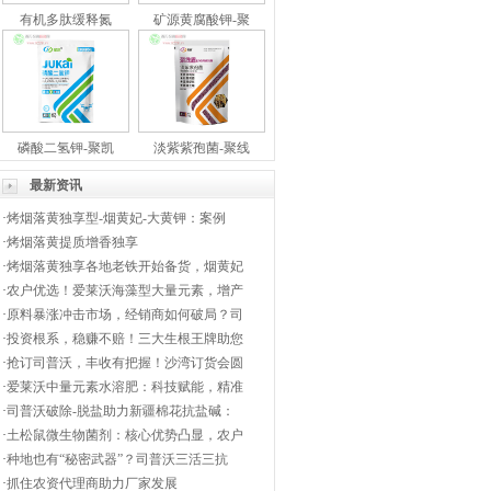
有机多肽缓释氮
矿源黄腐酸钾-聚
磷酸二氢钾-聚凯
淡紫紫孢菌-聚线
最新资讯
·
烤烟落黄独享型-烟黄妃-大黄钾：案例
·
烤烟落黄提质增香独享
·
烤烟落黄独享各地老铁开始备货，烟黄妃
·
农户优选！爱莱沃海藻型大量元素，增产
·
原料暴涨冲击市场，经销商如何破局？司
·
投资根系，稳赚不赔！三大生根王牌助您
·
抢订司普沃，丰收有把握！沙湾订货会圆
·
爱莱沃中量元素水溶肥：科技赋能，精准
·
司普沃破除-脱盐助力新疆棉花抗盐碱：
·
土松鼠微生物菌剂：核心优势凸显，农户
·
种地也有“秘密武器”？司普沃三活三抗
·
抓住农资代理商助力厂家发展