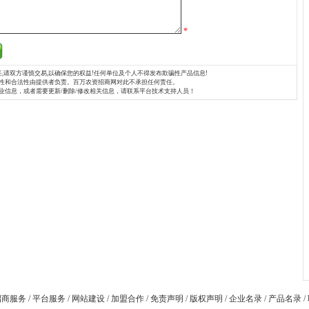
*
,请双方谨慎交易,以确保您的权益!任何单位及个人不得发布欺骗性产品信息!
性和合法性由提供者负责。百万农资招商网对此不承担任何责任。
业信息，或者需要更新/删除/修改相关信息，请联系平台技术支持人员！
招商服务
/
平台服务
/
网站建设
/
加盟合作
/
免责声明
/
版权声明
/
企业名录
/
产品名录
/