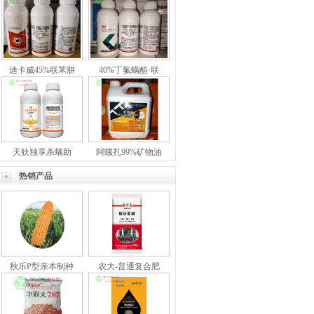
迪卡威45%联苯肼
40%丁氟螨酯·联
天狄独享杀螨助
阿螺扎99%矿物油
热销产品
秋乐P型亲本制种
农大-普通复合肥