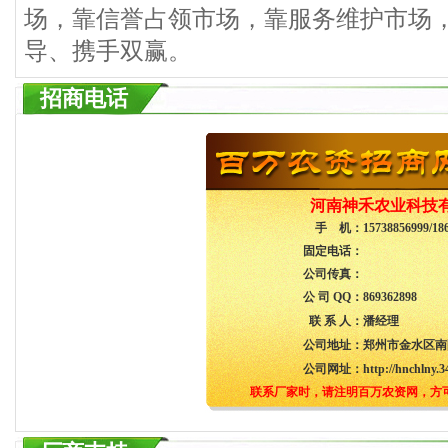
场，靠信誉占领市场，靠服务维护市场
导、携手双赢。
招商电话
河南神禾农业科技
手 机：
15738856999/18
固定电话：
公司传真：
公 司 QQ：
869362898
联 系 人：
潘经理
公司地址：
郑州市金水区南阳
公司网址：
http://hnchlny.3
联系厂家时，请注明百万农资网，方