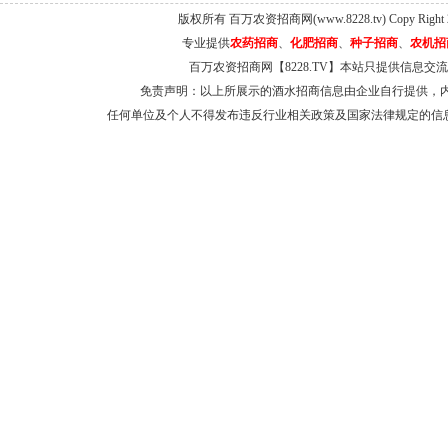
版权所有 百万农资招商网(www.8228.tv) Copy Right 
专业提供
农药招商
、
化肥招商
、
种子招商
、
农机招
百万农资招商网【8228.TV】本站只提供信息
免责声明：以上所展示的酒水招商信息由企业自行提供，
任何单位及个人不得发布违反行业相关政策及国家法律规定的信息和