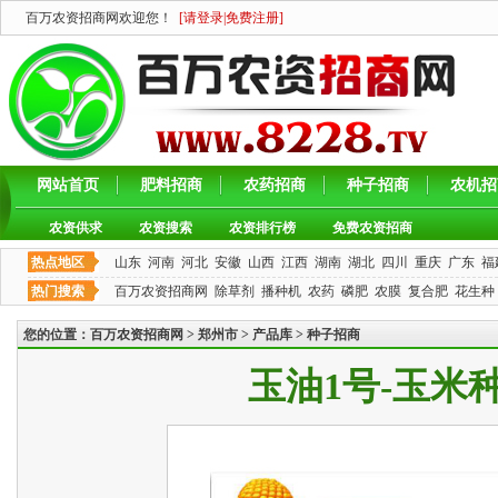
百万农资招商网欢迎您！
[
请登录
|
免费注册
]
网站首页
肥料招商
农药招商
种子招商
农机招
农资供求
农资搜索
农资排行榜
免费农资招商
热点地区
山东
河南
河北
安徽
山西
江西
湖南
湖北
四川
重庆
广东
福
热门搜索
百万农资招商网
除草剂
播种机
农药
磷肥
农膜
复合肥
花生种
您的位置：
百万农资招商网
>
郑州市
>
产品库
>
种子招商
玉油1号-玉米