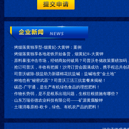
·
烤烟落黄独享型-烟黄妃-大黄钾：案例
·
烤烟落黄独享各地老铁开始备货，烟黄妃®-大黄钾
·
原料暴涨冲击市场，经销商如何破局？司普沃冬储政策重磅加码
·
抢订司普沃，丰收有把握！沙湾订货会圆满成功，携手程总共创高
·
司普沃破除-脱盐助力新疆棉花抗盐碱：盐碱地变“金土地”
·
种地也有“秘密武器”？司普沃三活三抗套餐来揭秘！
·
碳恋-广宇通，是生产有机绿色食品的理想肥料！
·
作物长势弱，是不是根系出现问题，生根壮根措施有哪些？
·
山东万瑞谷德农业科技有限公司——矿源黄腐酸钾
·
土壤消毒原粉-欧卡，绿色、有机农产品的肥料！