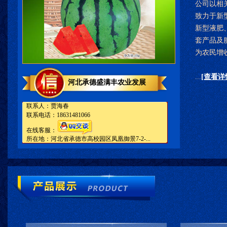
公司以相
致力于新
新型液肥
套产品及
为农民增
...
[查看详
河北承德盛满丰农业发展
联系人：贾海春
联系电话：18631481066
在线客服：
所在地：河北省承德市高校园区凤凰御景7-2-...