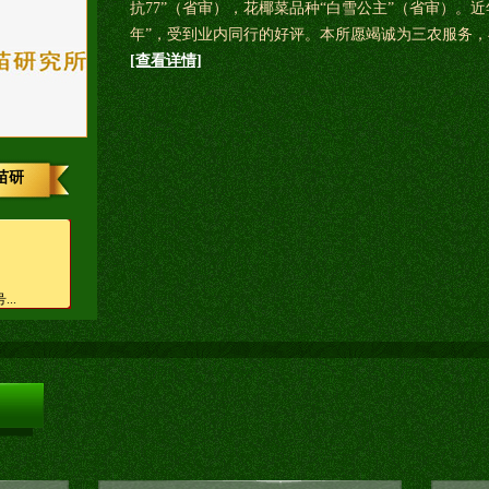
抗77”（省审），花椰菜品种“白雪公主”（省审）。
年”，受到业内同行的好评。本所愿竭诚为三农服务，与
[查看详情]
苗研
..