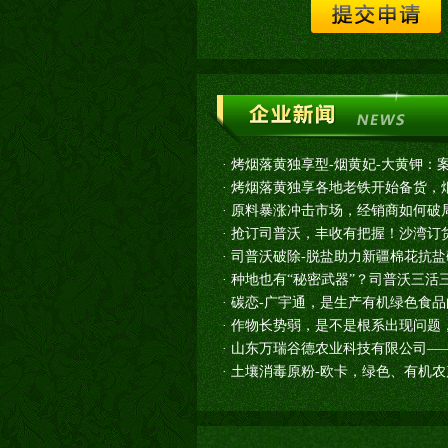
·
烤烟落黄独享型-烟黄妃-大黄钾：
·
烤烟落黄独享各地老铁开始备货，烟
·
原料暴涨冲击市场，经销商如何破
·
抢订司普沃，丰收有把握！沙湾订货
·
司普沃破除-脱盐助力新疆棉花抗盐
·
种地也有“秘密武器”？司普沃三活
·
碳恋-广宇通，是生产有机绿色食
·
作物长势弱，是不是根系出现问题
·
山东万瑞谷德农业科技有限公司—
·
土壤消毒原粉-欧卡，绿色、有机