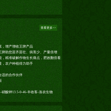
查看更多>>
素，增产增收王牌产品
王牌助您苗齐苗壮、病害少、产量倍增
能，精准破解作物生长痛点，肥效翻倍看
显，农户种植得力助手
合适的合作伙伴
面
钾13.5-0-46-丰收客-洛农生物