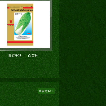
泰京千秋——白菜种
莱绿60（山东省审
查看更多>>