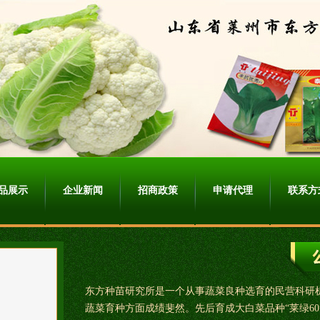
山东省莱州市东方种苗研究所
百万农资招商网网址：http://www.8228.tv/co/467/
品展示
企业新闻
招商政策
申请代理
联系方
东方种苗研究所是一个从事蔬菜良种选育的民营科研
蔬菜育种方面成绩斐然。先后育成大白菜品种“莱绿60