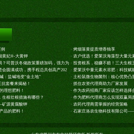
案例
·
烤烟落黄提质增香独享
黄妃®-大黄钾
·
农户优选！爱莱沃海藻型大量元
局？司普沃冬储政策重磅加码，强力为
·
投资根系，稳赚不赔！三大生根
会圆满成功，携手程总共创高产202
·
爱莱沃中量元素水溶肥：科技赋
碱：盐碱地变“金土地”
·
土松鼠微生物菌剂：核心优势凸
三抗套餐来揭秘！
·
抓住农资代理商助力厂家发展
品的理想肥料！
·
作为农药招商厂家应该怎样选择
，生根壮根措施有哪些？
·
作为肥料代理商怎么实现双赢局
—矿源黄腐酸钾
·
农药代理商需掌握的经营策略
农产品的肥料！
·
石家庄洛农生物科技有限公司——硝酸