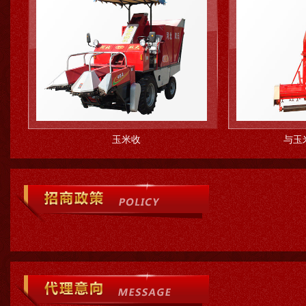
玉米收
与玉米收获机