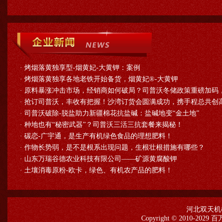
·
烤烟落黄独享型-烟黄妃-大黄钾：案例
·
烤烟落黄独享各地老铁开始备货，烟黄妃®-大黄钾
·
原料暴涨冲击市场，经销商如何破局？司普沃冬储政策重磅加码
·
抢订司普沃，丰收有把握！沙湾订货会圆满成功，携手程总共创高
·
司普沃破除-脱盐助力新疆棉花抗盐碱：盐碱地变“金土地”
·
种地也有“秘密武器”？司普沃三活三抗套餐来揭秘！
·
碳恋-广宇通，是生产有机绿色食品的理想肥料！
·
作物长势弱，是不是根系出现问题，生根壮根措施有哪些？
·
山东万瑞谷德农业科技有限公司——矿源黄腐酸钾
·
土壤消毒原粉-欧卡，绿色、有机农产品的肥料！
河北双天机
Copyright © 2010-2029
百