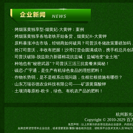
·
烤烟落黄独享型-烟黄妃-大黄钾：案例
·
烤烟落黄独享各地老铁开始备货，烟黄妃®-大黄钾
·
原料暴涨冲击市场，经销商如何破局？司普沃冬储政策重磅加码
·
抢订司普沃，丰收有把握！沙湾订货会圆满成功，携手程总共创高
·
司普沃破除-脱盐助力新疆棉花抗盐碱：盐碱地变“金土地”
·
种地也有“秘密武器”？司普沃三活三抗套餐来揭秘！
·
碳恋-广宇通，是生产有机绿色食品的理想肥料！
·
作物长势弱，是不是根系出现问题，生根壮根措施有哪些？
·
山东万瑞谷德农业科技有限公司——矿源黄腐酸钾
·
土壤消毒原粉-欧卡，绿色、有机农产品的肥料！
杭州新光
Copyright © 2010-2029
百
免责声明：以上所展示的农资信息由企业提供，内容的
如果您希望管理本企业信息，或者需要更新/删除/修改相关信息，请联系平台技术支持人员!本站