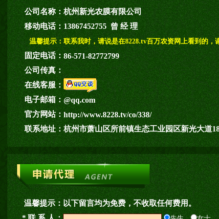
公司名称：
杭州新光农膜有限公司
移动电话：
13867452755 曾 经 理
温馨提示：
联系我时，请说是在8228.tv百万农资网上看到的，
固定电话：
86-571-82772799
公司传真：
在线客服：
电子邮箱：
@qq.com
官方网站：
http://www.8228.tv/co/338/
联系地址：
杭州市萧山区所前镇生态工业园区新光大道1
温馨提示：
以下留言均为免费，不收取任何费用。
* 联 系 人：
先生
女士