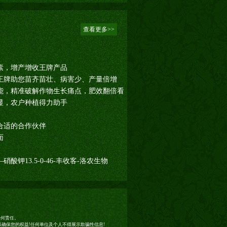
查看更多>>
素，增产增收王牌产品
王牌助您苗齐苗壮、病害少、产量倍增
能，精准破解作物生长痛点，肥效翻倍看
显，农户种植得力助手
合适的合作伙伴
面
钾13.5-0-46-丰收客-洛农生物
任何责任。
确保您的权益!任何单位及个人不得展示欺骗性信息!