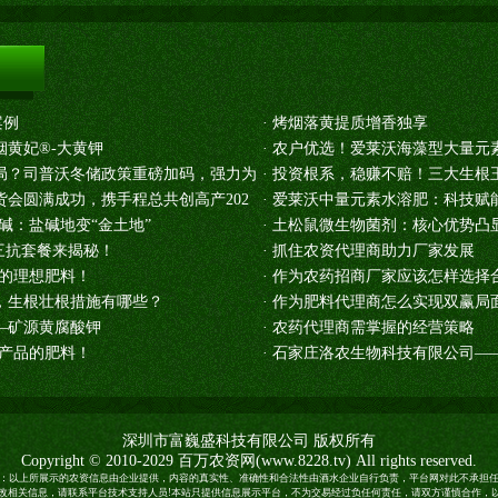
案例
·
烤烟落黄提质增香独享
黄妃®-大黄钾
·
农户优选！爱莱沃海藻型大量元
局？司普沃冬储政策重磅加码，强力为
·
投资根系，稳赚不赔！三大生根
会圆满成功，携手程总共创高产202
·
爱莱沃中量元素水溶肥：科技赋
碱：盐碱地变“金土地”
·
土松鼠微生物菌剂：核心优势凸
三抗套餐来揭秘！
·
抓住农资代理商助力厂家发展
品的理想肥料！
·
作为农药招商厂家应该怎样选择
，生根壮根措施有哪些？
·
作为肥料代理商怎么实现双赢局
—矿源黄腐酸钾
·
农药代理商需掌握的经营策略
农产品的肥料！
·
石家庄洛农生物科技有限公司——硝酸
深圳市富巍盛科技有限公司 版权所有
Copyright © 2010-2029
百万农资网
(www.8228.tv) All rights reserved.
：以上所展示的农资信息由企业提供，内容的真实性、准确性和合法性由酒水企业自行负责，平台网对此不承担
修改相关信息，请联系平台技术支持人员!本站只提供信息展示平台，不为交易经过负任何责任，请双方谨慎合作，以