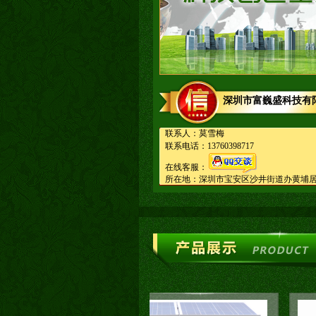
深圳市富巍盛科技有
联系人：莫雪梅
联系电话：13760398717
在线客服：
所在地：深圳市宝安区沙井街道办黄埔居委