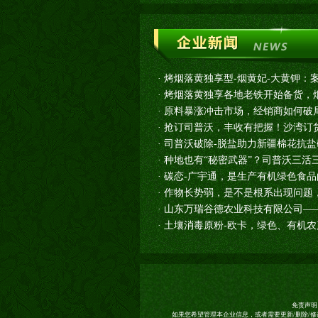
·
烤烟落黄独享型-烟黄妃-大黄钾：
·
烤烟落黄独享各地老铁开始备货，烟
·
原料暴涨冲击市场，经销商如何破
·
抢订司普沃，丰收有把握！沙湾订货
·
司普沃破除-脱盐助力新疆棉花抗盐
·
种地也有“秘密武器”？司普沃三活
·
碳恋-广宇通，是生产有机绿色食
·
作物长势弱，是不是根系出现问题
·
山东万瑞谷德农业科技有限公司—
·
土壤消毒原粉-欧卡，绿色、有机
免责声明
如果您希望管理本企业信息，或者需要更新/删除/