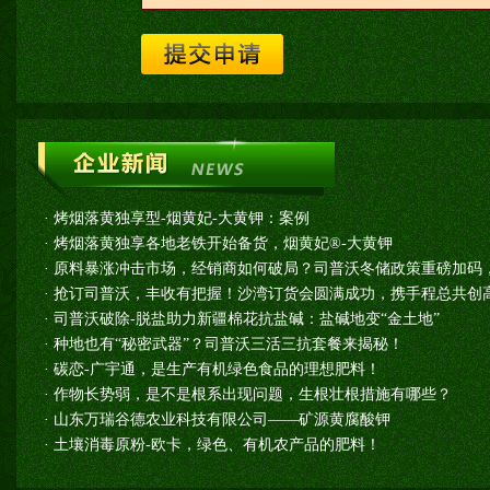
·
烤烟落黄独享型-烟黄妃-大黄钾：案例
·
烤烟落黄独享各地老铁开始备货，烟黄妃®-大黄钾
·
原料暴涨冲击市场，经销商如何破局？司普沃冬储政策重磅加码
·
抢订司普沃，丰收有把握！沙湾订货会圆满成功，携手程总共创高
·
司普沃破除-脱盐助力新疆棉花抗盐碱：盐碱地变“金土地”
·
种地也有“秘密武器”？司普沃三活三抗套餐来揭秘！
·
碳恋-广宇通，是生产有机绿色食品的理想肥料！
·
作物长势弱，是不是根系出现问题，生根壮根措施有哪些？
·
山东万瑞谷德农业科技有限公司——矿源黄腐酸钾
·
土壤消毒原粉-欧卡，绿色、有机农产品的肥料！