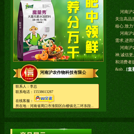
河南沪农
关注高品
核心,致
河南沪农
需求,进
河南沪农
神,诚信
和消费者
&nb...
[查
河南沪农作物科技有限公
联系人：李总
联系电话：15538613287
在线客服：
所在地：河南省周口市淮阳区白楼镇北二环东段...