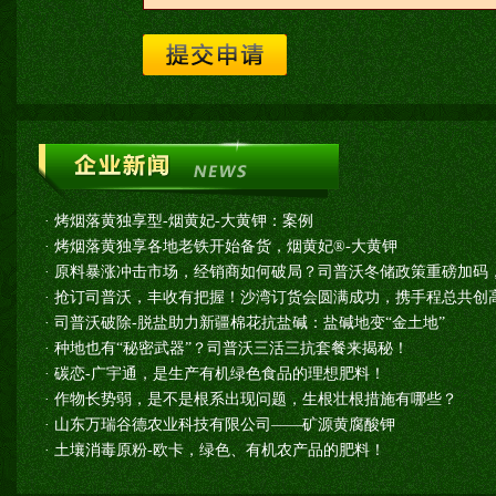
·
烤烟落黄独享型-烟黄妃-大黄钾：案例
·
烤烟落黄独享各地老铁开始备货，烟黄妃®-大黄钾
·
原料暴涨冲击市场，经销商如何破局？司普沃冬储政策重磅加码
·
抢订司普沃，丰收有把握！沙湾订货会圆满成功，携手程总共创高
·
司普沃破除-脱盐助力新疆棉花抗盐碱：盐碱地变“金土地”
·
种地也有“秘密武器”？司普沃三活三抗套餐来揭秘！
·
碳恋-广宇通，是生产有机绿色食品的理想肥料！
·
作物长势弱，是不是根系出现问题，生根壮根措施有哪些？
·
山东万瑞谷德农业科技有限公司——矿源黄腐酸钾
·
土壤消毒原粉-欧卡，绿色、有机农产品的肥料！