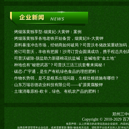
·
烤烟落黄独享型-烟黄妃-大黄钾：案例
·
烤烟落黄独享各地老铁开始备货，烟黄妃®-大黄钾
·
原料暴涨冲击市场，经销商如何破局？司普沃冬储政策重磅加码
·
抢订司普沃，丰收有把握！沙湾订货会圆满成功，携手程总共创高
·
司普沃破除-脱盐助力新疆棉花抗盐碱：盐碱地变“金土地”
·
种地也有“秘密武器”？司普沃三活三抗套餐来揭秘！
·
碳恋-广宇通，是生产有机绿色食品的理想肥料！
·
作物长势弱，是不是根系出现问题，生根壮根措施有哪些？
·
山东万瑞谷德农业科技有限公司——矿源黄腐酸钾
·
土壤消毒原粉-欧卡，绿色、有机农产品的肥料！
郑州三中
Copyright © 2010-2029
百
免责声明：以上所展示的农资信息由企业提供，内容的
如果您希望管理本企业信息，或者需要更新/删除/修改相关信息，请联系平台技术支持人员!本站