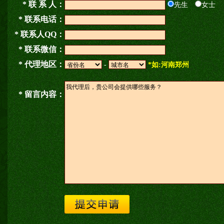
* 联 系 人：
先生
女士
* 联系电话：
* 联系人QQ：
* 联系微信：
* 代理地区：
-
*如:河南郑州
* 留言内容：