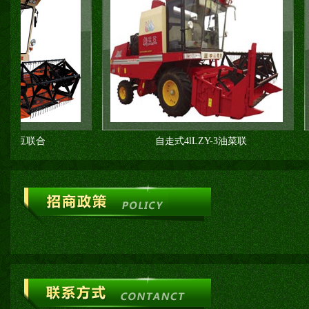
联合
自走式4lLZY-3油菜联