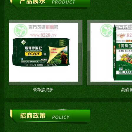
缓释掺混肥
高硫氮肥