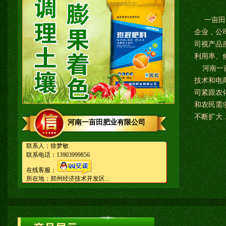
一亩田肥
企业，公
司视产品
利用率、
河南一亩
技术和电
司紧跟农
和农民需
不断扩大，
河南一亩田肥业有限公司
联系人：徐梦敏
联系电话：13903999856
在线客服：
所在地：郑州经济技术开发区...