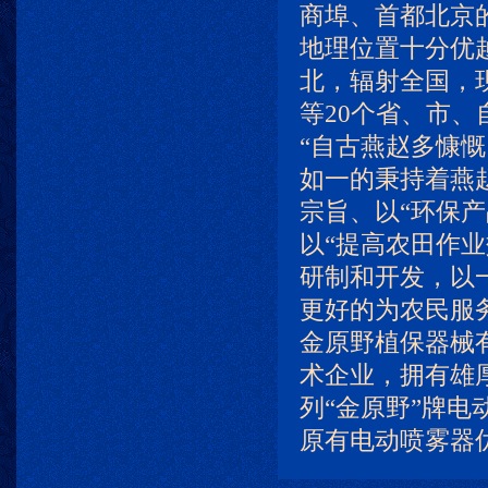
商埠、首都北京
地理位置十分优
北，辐射全国，
等20个省、市、
“自古燕赵多慷
如一的秉持着燕
宗旨、以“环保产
以“提高农田作
研制和开发，以
更好的为农民服
金原野植保器械
术企业，拥有雄
列“金原野”牌电
原有电动喷雾器优