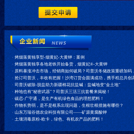
·
烤烟落黄独享型-烟黄妃-大黄钾：案例
·
烤烟落黄独享各地老铁开始备货，烟黄妃®-大黄钾
·
原料暴涨冲击市场，经销商如何破局？司普沃冬储政策重磅加码
·
抢订司普沃，丰收有把握！沙湾订货会圆满成功，携手程总共创高
·
司普沃破除-脱盐助力新疆棉花抗盐碱：盐碱地变“金土地”
·
种地也有“秘密武器”？司普沃三活三抗套餐来揭秘！
·
碳恋-广宇通，是生产有机绿色食品的理想肥料！
·
作物长势弱，是不是根系出现问题，生根壮根措施有哪些？
·
山东万瑞谷德农业科技有限公司——矿源黄腐酸钾
·
土壤消毒原粉-欧卡，绿色、有机农产品的肥料！