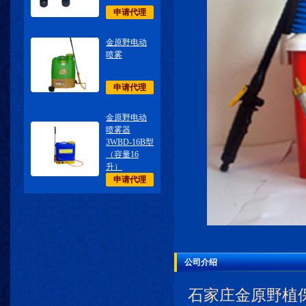
申请代理
金原野电动
喷雾
申请代理
金原野电动
喷雾器
3WBD-16B型
（容量16
升）
申请代理
公司介绍
石家庄金原野植