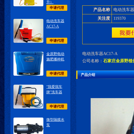
升）
申请代理
产品名称
电动洗车器A
关注度
119370
电动洗车器
AC17-A
申请代理
电动洗车器AC17-A
金原野电动
施肥播种机
公司名称：
石家庄金原野植
申请代理
产品介绍
“我爱我车
牌”洗车器
申请代理
微型隔膜水
泵