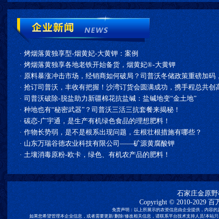
·
烤烟落黄独享型-烟黄妃-大黄钾：案例
·
烤烟落黄独享各地老铁开始备货，烟黄妃®-大黄钾
·
原料暴涨冲击市场，经销商如何破局？司普沃冬储政策重磅加码
·
抢订司普沃，丰收有把握！沙湾订货会圆满成功，携手程总共创高
·
司普沃破除-脱盐助力新疆棉花抗盐碱：盐碱地变“金土地”
·
种地也有“秘密武器”？司普沃三活三抗套餐来揭秘！
·
碳恋-广宇通，是生产有机绿色食品的理想肥料！
·
作物长势弱，是不是根系出现问题，生根壮根措施有哪些？
·
山东万瑞谷德农业科技有限公司——矿源黄腐酸钾
·
土壤消毒原粉-欧卡，绿色、有机农产品的肥料！
石家庄金原野
Copyright © 2010-2029
百
免责声明：以上所展示的农资信息由企业提供，内容的
如果您希望管理本企业信息，或者需要更新/删除/修改相关信息，请联系平台技术支持人员!本站