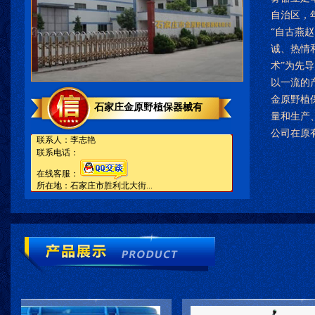
自治区，
“自古燕
诚、热情
术”为先
以一流的
金原野植
石家庄金原野植保器械有
量和生产
公司在原
联系人：李志艳
联系电话：
在线客服：
所在地：石家庄市胜利北大街...