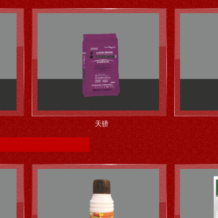
天骄
中国