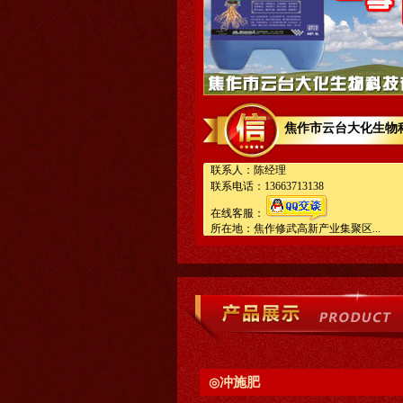
焦作市云台大化生物
联系人：陈经理
联系电话：13663713138
在线客服：
所在地：焦作修武高新产业集聚区...
冲施肥
◎