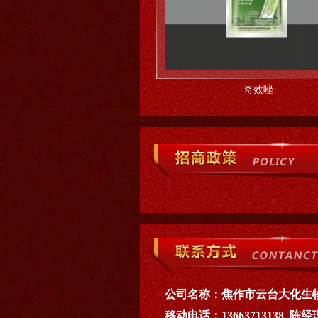
多收
奇效唑
公司名称：
焦作市云台大化生
移动电话：
13663713138 陈经