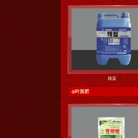
，根补专家
核蓝
叶面肥
◎