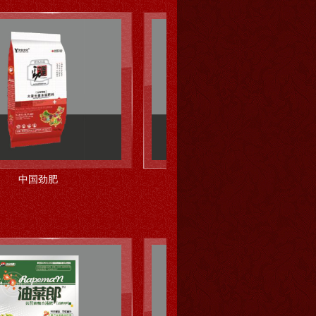
劲肥
中国劲肥01