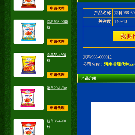
申请代理
产品名称
京科968-6
关注度
140940
京科968-6000
粒
申请代理
京单58-4600
京科968-6000粒
粒
公司名称：
河南省现代种业
申请代理
产品介绍
浚单29-1.8kg
申请代理
新单36-4200
粒