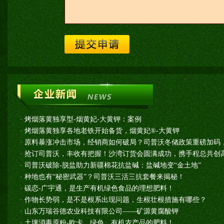
·
烤烟落黄独享型-烟黄妃-大黄钾：案例
·
烤烟落黄独享各地老铁开始备货，烟黄妃®-大黄钾
·
原料暴涨冲击市场，经销商如何破局？司普沃冬储政策重磅加码
·
抢订司普沃，丰收有把握！沙湾订货会圆满成功，携手程总共创高
·
司普沃破除-脱盐助力新疆棉花抗盐碱：盐碱地变“金土地”
·
种地也有“秘密武器”？司普沃三活三抗套餐来揭秘！
·
碳恋-广宇通，是生产有机绿色食品的理想肥料！
·
作物长势弱，是不是根系出现问题，生根壮根措施有哪些？
·
山东万瑞谷德农业科技有限公司——矿源黄腐酸钾
·
土壤消毒原粉-欧卡，绿色、有机农产品的肥料！