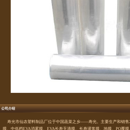
公司介绍
寿光市仙农塑料制品厂位于中国蔬菜之乡——寿光。主要生产和销售2米
膜、中低档EVA消雾膜、EVA长寿无滴膜、长寿灌浆膜、地膜、PO覆