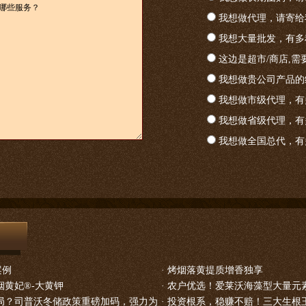
我想做代理，请寄给
我想大量批发，有多
这边是超市/商店,需
我想做贵公司产品的
我想做市级代理，有
我想做省级代理，有
我想做全国总代，有
案例
·
烤烟落黄提质增香独享
黄妃®-大黄钾
·
农户优选！爱莱沃海藻型大量元
局？司普沃冬储政策重磅加码，强力为
·
投资根系，稳赚不赔！三大生根