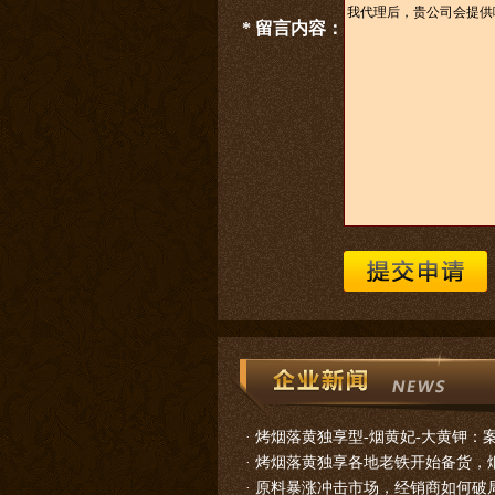
* 留言内容：
·
烤烟落黄独享型-烟黄妃-大黄钾：
·
烤烟落黄独享各地老铁开始备货，烟
·
原料暴涨冲击市场，经销商如何破