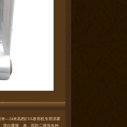
—24米高档EVA卷帘机专用消雾
膜、黑白覆膜、单、双防二膜等各种