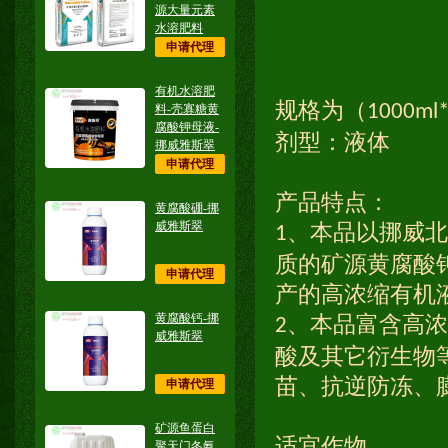
源大量元素
水溶肥料
申请代理
有机水溶肥
规格为（
1000ml
料-壳寡糖黄
腐酸钾母液-
剂型：液体
挪威雅斯翠
申请代理
产品特点：
黄腐酸硼-挪
威雅斯翠
、本品以挪威北
1
质的矿源黄腐酸
申请代理
产的高浓缩有机
黄腐酸钙-挪
、本品富含高浓
2
威雅斯翠
酸及其它衍生物
苗、抗逆防冻、
申请代理
矿源鱼蛋白
适宜作物
聚天门冬氨