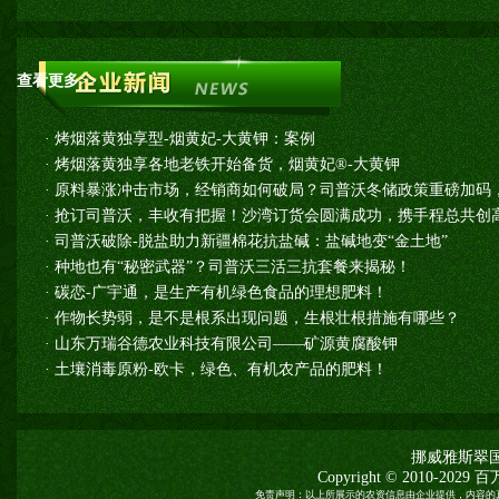
查看更多>>
·
烤烟落黄独享型-烟黄妃-大黄钾：案例
·
烤烟落黄独享各地老铁开始备货，烟黄妃®-大黄钾
·
原料暴涨冲击市场，经销商如何破局？司普沃冬储政策重磅加码
·
抢订司普沃，丰收有把握！沙湾订货会圆满成功，携手程总共创高
·
司普沃破除-脱盐助力新疆棉花抗盐碱：盐碱地变“金土地”
·
种地也有“秘密武器”？司普沃三活三抗套餐来揭秘！
·
碳恋-广宇通，是生产有机绿色食品的理想肥料！
·
作物长势弱，是不是根系出现问题，生根壮根措施有哪些？
·
山东万瑞谷德农业科技有限公司——矿源黄腐酸钾
·
土壤消毒原粉-欧卡，绿色、有机农产品的肥料！
挪威雅斯翠
Copyright © 2010-2029
百
免责声明：以上所展示的农资信息由企业提供，内容的