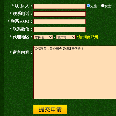
* 联 系 人：
先生
女士
* 联系电话：
* 联系人QQ：
* 联系微信：
* 代理地区：
-
*如:河南郑州
* 留言内容：