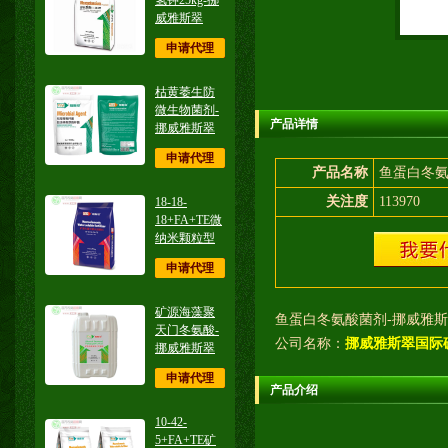
氢钾25kg-挪
威雅斯翠
申请代理
枯黄萎生防
微生物菌剂-
产品详情
挪威雅斯翠
申请代理
产品名称
鱼蛋白冬氨
关注度
113970
18-18-
18+FA+TE微
纳米颗粒型
申请代理
矿源海藻聚
鱼蛋白冬氨酸菌剂-挪威雅
天门冬氨酸-
公司名称：
挪威雅斯翠国际
挪威雅斯翠
申请代理
产品介绍
10-42-
5+FA+TE矿