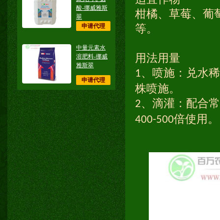
酸-挪威雅斯
柑橘、草莓、葡
翠
申请代理
等。
中量元素水
用法用量
溶肥料-挪威
雅斯翠
、喷施：兑水稀
1
申请代理
株喷施。
、滴灌：配合常
2
倍使用。
400-500