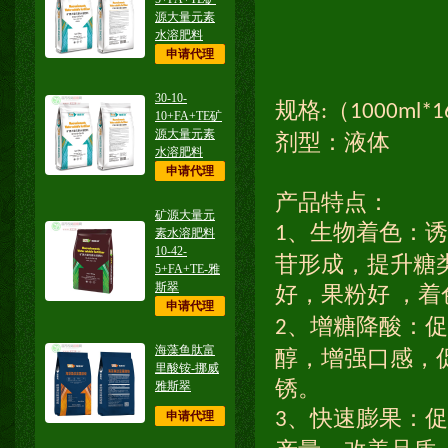
源大量元素
水溶肥料
申请代理
30-10-
规格
（
:
1000ml*1
10+FA+TE矿
源大量元素
剂型：液体
水溶肥料
申请代理
产品特点：
矿源大量元
、生物着色：诱
1
素水溶肥料
10-42-
苷形成，提升糖
5+FA+TE-雅
斯翠
好，果粉好
，着
申请代理
、增糖降酸：促
2
海藻鱼肽富
醇，增强口感，
里酸铵-挪威
锈。
雅斯翠
、快速膨果：促
申请代理
3