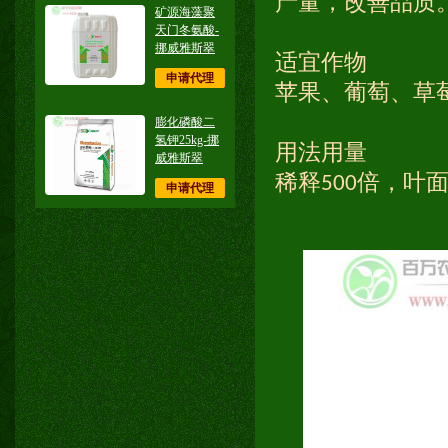
产量，改善品质
矿源海藻聚
天门冬氨酸-
挪威雅斯翠
适宜作物
申请代理
苹果、葡萄、草
膨化磷酸二
氢钾25kg-挪
用法用量
威雅斯翠
稀释
倍，叶
500
申请代理