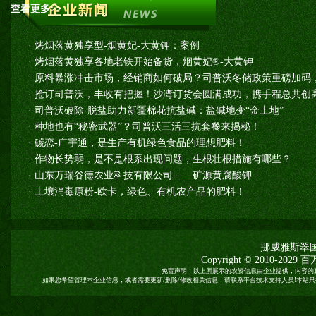
查看更多>>
·
烤烟落黄独享型-烟黄妃-大黄钾：案例
·
烤烟落黄独享各地老铁开始备货，烟黄妃®-大黄钾
·
原料暴涨冲击市场，经销商如何破局？司普沃冬储政策重磅加码
·
抢订司普沃，丰收有把握！沙湾订货会圆满成功，携手程总共创高
·
司普沃破除-脱盐助力新疆棉花抗盐碱：盐碱地变“金土地”
·
种地也有“秘密武器”？司普沃三活三抗套餐来揭秘！
·
碳恋-广宇通，是生产有机绿色食品的理想肥料！
·
作物长势弱，是不是根系出现问题，生根壮根措施有哪些？
·
山东万瑞谷德农业科技有限公司——矿源黄腐酸钾
·
土壤消毒原粉-欧卡，绿色、有机农产品的肥料！
挪威雅斯翠
Copyright © 2010-2029
百
免责声明：以上所展示的农资信息由企业提供，内容的
如果您希望管理本企业信息，或者需要更新/删除/修改相关信息，请联系平台技术支持人员!本站