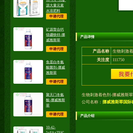
18+FA+TE矿
源大量元素
水溶肥料
申请代理
矿源螯合钙
镁硼铁锌-挪
产品详情
威雅斯翠
申请代理
产品名称
生物刺激着
关注度
111750
鱼蛋白冬氨
酸菌剂-挪威
雅斯翠
申请代理
聚天门冬氨
生物刺激着色剂-挪威雅斯翠
酸-挪威雅斯
公司名称：
挪威雅斯翠国际
翠
申请代理
产品介绍
10-42-
5+FA+TE矿