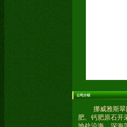
公司介绍
挪威雅斯翠国
肥、钙肥原石开
地处沿海，深海藻