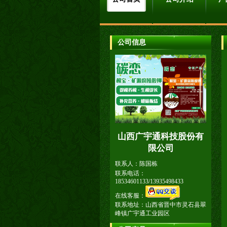
公司信息
山西广宇通科技股份有
限公司
联系人：陈国栋
联系电话：
18534601133/13935498433
在线客服：
联系地址：山西省晋中市灵石县翠
峰镇广宇通工业园区