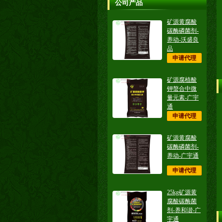
公司产品
矿源黄腐酸
碳酶磷菌剂-
养动-沃盛良
品
申请代理
矿源腐植酸
钾螯合中微
量元素-广宇
通
申请代理
矿源黄腐酸
碳酶磷菌剂-
养动-广宇通
申请代理
25kg矿源黄
腐酸碳酶菌
剂-养和谐-广
宇通