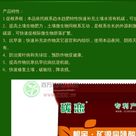
产品特性：
1.促根养根；本品依托根系趋水趋肥特性快速补充土壤水溶有机碳，可
2、提高土壤生物肥力，土壤微生物同根系互动，是根系生长的外源刺
碳源，可快速促根际微生物群落扩繁。
3、抗早衰；快速补充农作物其它器官和内组织，使用本品夜间、阴雨
有。
4、防治黄叶病和失绿症，预防作物亚健康。
5、提高作物抗寒抗旱抗病抗逆机能。
6、快速修复土壤，破板结，降农残。