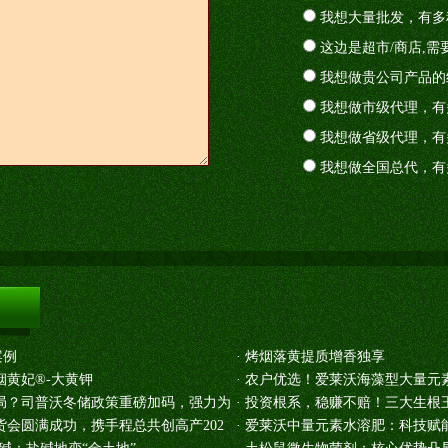
我想大量批发，有多
这边是超市/商店,需
我想做贵公司产品的
我想做市级代理，有
我想做省级代理，有
我想做全国总代，有
案例
·
烤烟落黄提质增香独享
黄妃®-大黄钾
·
农户优选！爱莱沃海藻型大量元
局？司普沃冬储政策重磅加码，强力为
·
投资根系，稳赚不赔！三大生根
会圆满成功，携手程总共创高产202
·
爱莱沃中量元素水溶肥：科技赋