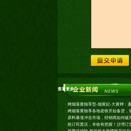
查看更多>>
·
烤烟落黄独享型-烟黄妃-大黄钾：
·
烤烟落黄独享各地老铁开始备货，烟
·
原料暴涨冲击市场，经销商如何破
·
抢订司普沃，丰收有把握！沙湾订货