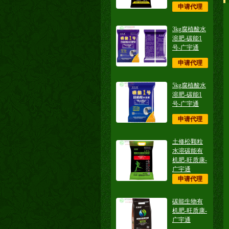
申请代理
3kg腐植酸水
溶肥-碳能1
号-广宇通
申请代理
5kg腐植酸水
溶肥-碳能1
号-广宇通
申请代理
土修松颗粒
水溶碳能有
机肥-旺质康-
广宇通
申请代理
碳能生物有
机肥-旺质康-
广宇通