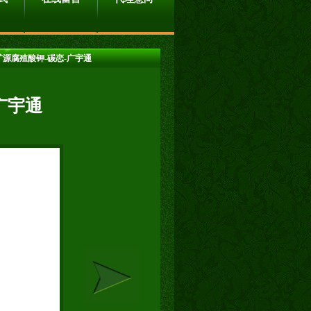
·矿源腐殖酸钾-碳恋-广宇通
广宇通