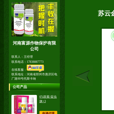
苏云
河南富源作物保护有限
公司
联系人：王经理
联系电话：17838887773
在线客服：
联系地址：河南省郑州市惠济区电
厂路90号托斯卡纳
公司产品
6%联菊·啶虫
脒+3
申请代理