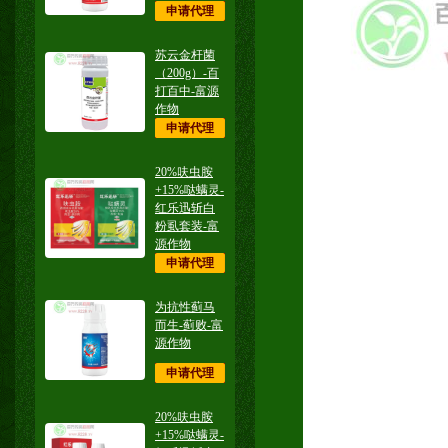
申请代理
苏云金杆菌
（200g）-百
打百中-富源
作物
申请代理
20%呋虫胺
+15%哒螨灵-
红乐迅斩白
粉虱套装-富
源作物
申请代理
为抗性蓟马
而生-蓟败-富
源作物
申请代理
20%呋虫胺
+15%哒螨灵-