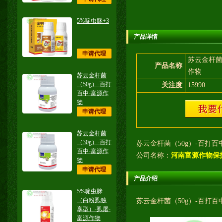
5%啶虫脒+3
产品详情
申请代理
苏云金杆菌
产品名称
作物
苏云金杆菌
（50g）-百打
关注度
15990
百中-富源作
物
申请代理
苏云金杆菌
（30g）-百打
苏云金杆菌（50g）-百打百
百中-富源作
公司名称：
河南富源作物保
物
申请代理
产品介绍
5%啶虫脒
（白粉虱独
苏云金杆菌（50g）-百打百中
享型）-虱屠-
富源作物