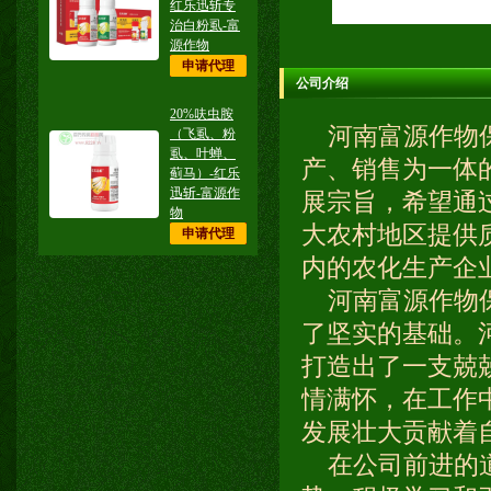
红乐迅斩专
治白粉虱-富
源作物
申请代理
公司介绍
​20%呋虫胺
河南富源作物保
（飞虱、粉
虱、叶蝉、
产、销售为一体
蓟马）-红乐
迅斩-富源作
展宗旨，希望通
物
大农村地区提供
申请代理
内的农化生产企
河南富源作物保
了坚实的基础。
打造出了一支兢
情满怀，在工作
发展壮大贡献着
在公司前进的道