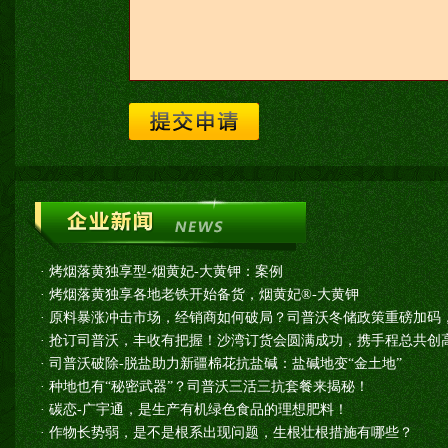
·
烤烟落黄独享型-烟黄妃-大黄钾：案例
·
烤烟落黄独享各地老铁开始备货，烟黄妃®-大黄钾
·
原料暴涨冲击市场，经销商如何破局？司普沃冬储政策重磅加码
·
抢订司普沃，丰收有把握！沙湾订货会圆满成功，携手程总共创高
·
司普沃破除-脱盐助力新疆棉花抗盐碱：盐碱地变“金土地”
·
种地也有“秘密武器”？司普沃三活三抗套餐来揭秘！
·
碳恋-广宇通，是生产有机绿色食品的理想肥料！
·
作物长势弱，是不是根系出现问题，生根壮根措施有哪些？