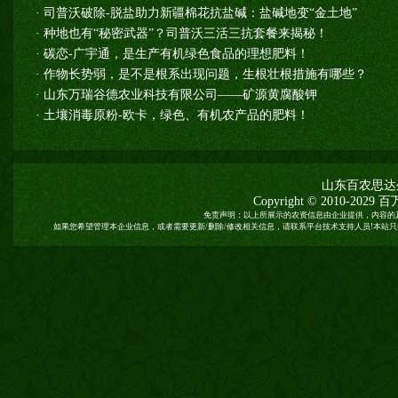
·
司普沃破除-脱盐助力新疆棉花抗盐碱：盐碱地变“金土地”
·
种地也有“秘密武器”？司普沃三活三抗套餐来揭秘！
·
碳恋-广宇通，是生产有机绿色食品的理想肥料！
·
作物长势弱，是不是根系出现问题，生根壮根措施有哪些？
·
山东万瑞谷德农业科技有限公司——矿源黄腐酸钾
·
土壤消毒原粉-欧卡，绿色、有机农产品的肥料！
山东百农思达
Copyright © 2010-2029
百
免责声明：以上所展示的农资信息由企业提供，内容的
如果您希望管理本企业信息，或者需要更新/删除/修改相关信息，请联系平台技术支持人员!本站