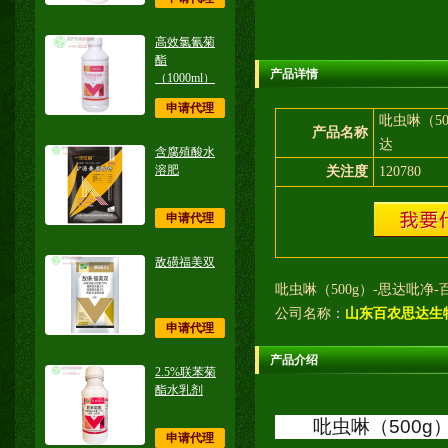
高效氯氰菊
酯
产品详情
（1000ml）
申请代理
吡虫啉（50
产品名称
达
含腐殖酸水
溶肥
关注度
120780
申请代理
敌磺福美双
吡虫啉（500g）-思达吡净
公司名称：
山东百农思达生
申请代理
产品介绍
2.5%联苯菊
酯水乳剂
吡虫啉（500g
申请代理