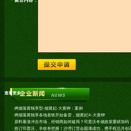
* 留言内容：
查看更多>>
·
烤烟落黄独享型-烟黄妃-大黄钾：案例
·
烤烟落黄独享各地老铁开始备货，烟黄妃®-大黄钾
·
原料暴涨冲击市场，经销商如何破局？司普沃冬储政策重磅加码
·
抢订司普沃，丰收有把握！沙湾订货会圆满成功，携手程总共创高