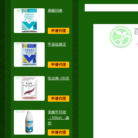
烯酰吗啉
申请代理
甲基硫菌灵
申请代理
吡虫啉-100克
申请代理
苯醚甲环唑
（100ml）-鑫
势
申请代理