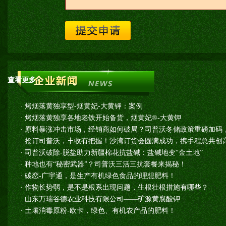
查看更多>>
·
烤烟落黄独享型-烟黄妃-大黄钾：案例
·
烤烟落黄独享各地老铁开始备货，烟黄妃®-大黄钾
·
原料暴涨冲击市场，经销商如何破局？司普沃冬储政策重磅加码
·
抢订司普沃，丰收有把握！沙湾订货会圆满成功，携手程总共创高
·
司普沃破除-脱盐助力新疆棉花抗盐碱：盐碱地变“金土地”
·
种地也有“秘密武器”？司普沃三活三抗套餐来揭秘！
·
碳恋-广宇通，是生产有机绿色食品的理想肥料！
·
作物长势弱，是不是根系出现问题，生根壮根措施有哪些？
·
山东万瑞谷德农业科技有限公司——矿源黄腐酸钾
·
土壤消毒原粉-欧卡，绿色、有机农产品的肥料！