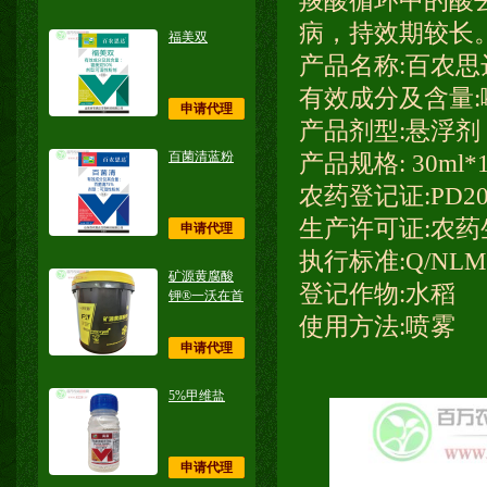
羧酸循环中的酸
病，持效期较长
福美双
产品名称:百农思
有效成分及含量:噻
申请代理
产品剂型:悬浮剂
百菌清蓝粉
产品规格: 30ml*
农药登记证:PD201
生产许可证:农药
申请代理
执行标准:Q/NLM 4
矿源黄腐酸
登记作物:水稻
钾®一沃在首
使用方法:喷雾
申请代理
5%甲维盐
申请代理