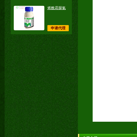
烯酰霜脲氰
申请代理