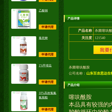
乙酸铜
产品详情
申请代理
产品名称
杀菌噻呋
关注度
121540
毒死蜱
申请代理
1%甲维盐
杀菌噻呋酰胺
公司名称：
山东百农思达生
申请代理
产品介绍
10%高效氯氟
噻呋酰胺
氰菊酯
本品具有较强的
申请代理