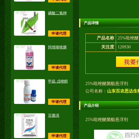
磷酸二氢钾
产品详情
申请代理
产品名称
25%吡唑
关注度
120930
阿维噻唑膦
申请代理
甲硫·戊唑醇
25%吡唑醚菌酯悬浮剂
公司名称：
山东百农思达生
申请代理
产品介绍
百菌清
25%吡唑醚菌酯悬浮剂
申请代理