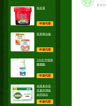
根友翼
申请代理
联苯噻虫嗪
申请代理
250克/升吡唑
醚菌酯
申请代理
四霉素和茶
皂素的增效
农药组合
申请代理