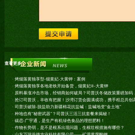
查看更多>>
·
烤烟落黄独享型-烟黄妃-大黄钾：案例
·
烤烟落黄独享各地老铁开始备货，烟黄妃®-大黄钾
·
原料暴涨冲击市场，经销商如何破局？司普沃冬储政策重磅加码
·
抢订司普沃，丰收有把握！沙湾订货会圆满成功，携手程总共创高
·
司普沃破除-脱盐助力新疆棉花抗盐碱：盐碱地变“金土地”
·
种地也有“秘密武器”？司普沃三活三抗套餐来揭秘！
·
碳恋-广宇通，是生产有机绿色食品的理想肥料！
·
作物长势弱，是不是根系出现问题，生根壮根措施有哪些？
·
山东万瑞谷德农业科技有限公司——矿源黄腐酸钾