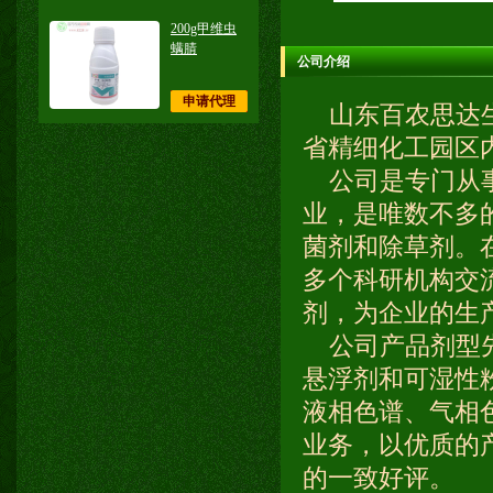
200g甲维虫
螨腈
公司介绍
申请代理
山东百农思达生
省精细化工园区
公司是专门从事
业，是唯数不多
菌剂和除草剂。
多个科研机构交
剂，为企业的生
公司产品剂型先
悬浮剂和可湿性
液相色谱、气相
业务，以优质的
的一致好评。