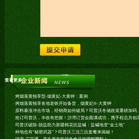
查看更多>>
·
烤烟落黄独享型-烟黄妃-大黄钾：案例
·
烤烟落黄独享各地老铁开始备货，烟黄妃®-大黄钾
·
原料暴涨冲击市场，经销商如何破局？司普沃冬储政策重磅加码
·
抢订司普沃，丰收有把握！沙湾订货会圆满成功，携手程总共创高
·
司普沃破除-脱盐助力新疆棉花抗盐碱：盐碱地变“金土地”
·
种地也有“秘密武器”？司普沃三活三抗套餐来揭秘！