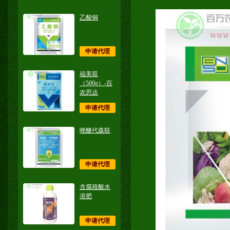
乙酸铜
申请代理
福美双
（500g）-百
农思达
申请代理
唑醚代森联
申请代理
含腐殖酸水
溶肥
申请代理