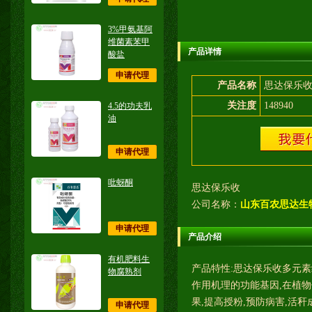
3%甲氨基阿
维菌素苯甲
产品详情
酸盐
申请代理
产品名称
思达保乐
关注度
148940
4.5的功夫乳
油
申请代理
吡蚜酮
思达保乐收
公司名称：
山东百农思达生
申请代理
产品介绍
有机肥料生
产品特性:思达保乐收多元素
物腐熟剂
作用机理的功能基因,在植物
果,提高授粉,预防病害,活
申请代理