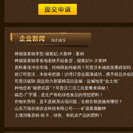
·
烤烟落黄独享型-烟黄妃-大黄钾：案例
·
烤烟落黄独享各地老铁开始备货，烟黄妃®-大黄钾
·
原料暴涨冲击市场，经销商如何破局？司普沃冬储政策重磅加码
·
抢订司普沃，丰收有把握！沙湾订货会圆满成功，携手程总共创高
·
司普沃破除-脱盐助力新疆棉花抗盐碱：盐碱地变“金土地”
·
种地也有“秘密武器”？司普沃三活三抗套餐来揭秘！
·
碳恋-广宇通，是生产有机绿色食品的理想肥料！
·
作物长势弱，是不是根系出现问题，生根壮根措施有哪些？
·
山东万瑞谷德农业科技有限公司——矿源黄腐酸钾
·
土壤消毒原粉-欧卡，绿色、有机农产品的肥料！