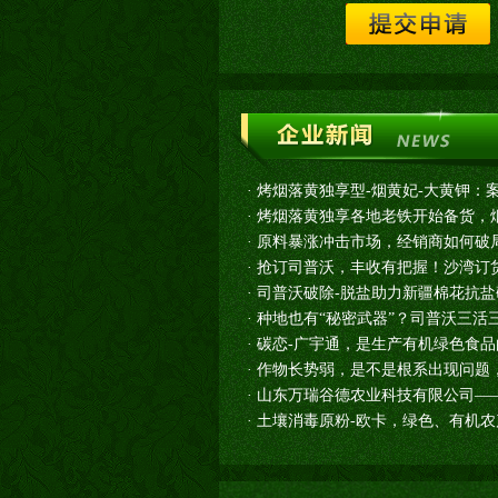
·
烤烟落黄独享型-烟黄妃-大黄钾：
·
烤烟落黄独享各地老铁开始备货，烟
·
原料暴涨冲击市场，经销商如何破
·
抢订司普沃，丰收有把握！沙湾订货
·
司普沃破除-脱盐助力新疆棉花抗盐
·
种地也有“秘密武器”？司普沃三活
·
碳恋-广宇通，是生产有机绿色食
·
作物长势弱，是不是根系出现问题
·
山东万瑞谷德农业科技有限公司—
·
土壤消毒原粉-欧卡，绿色、有机