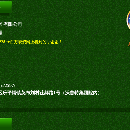
术 有限公司
理
28.tv百万农资网上看到的，谢谢！
co/2597/
区乐平铺镇英布刘村茌郝路1号（沃普特集团院内）