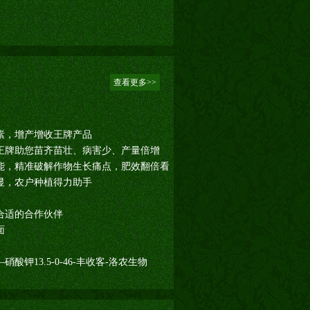
查看更多>>
素，增产增收王牌产品
王牌助您苗齐苗壮、病害少、产量倍增
能，精准破解作物生长痛点，肥效翻倍看
显，农户种植得力助手
合适的合作伙伴
面
钾13.5-0-46-丰收客-洛农生物