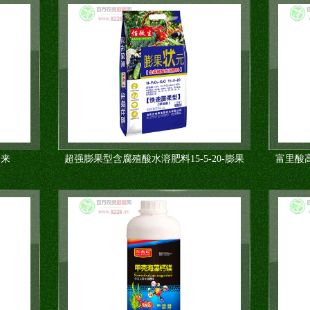
利来
超强膨果型含腐殖酸水溶肥料15-5-20-膨果
富里酸高