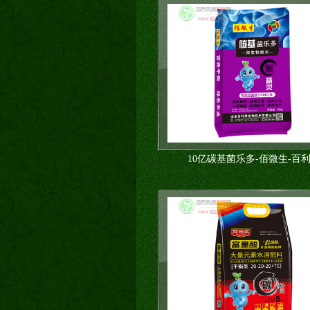
10亿碳基菌乐多-佰微生-百