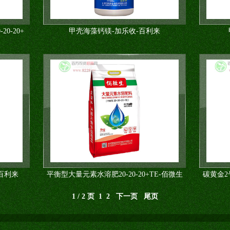
0-20+
甲壳海藻钙镁-加乐收-百利来
百利来
平衡型大量元素水溶肥20-20-20+TE-佰微生
碳黄金2
1 / 2 页 1
2
下一页
尾页