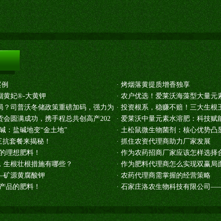
案例
·
烤烟落黄提质增香独享
黄妃®-大黄钾
·
农户优选！爱莱沃海藻型大量元
局？司普沃冬储政策重磅加码，强力为
·
投资根系，稳赚不赔！三大生根
会圆满成功，携手程总共创高产202
·
爱莱沃中量元素水溶肥：科技赋
碱：盐碱地变“金土地”
·
土松鼠微生物菌剂：核心优势凸
三抗套餐来揭秘！
·
抓住农资代理商助力厂家发展
品的理想肥料！
·
作为农药招商厂家应该怎样选择
，生根壮根措施有哪些？
·
作为肥料代理商怎么实现双赢局
—矿源黄腐酸钾
·
农药代理商需掌握的经营策略
农产品的肥料！
·
石家庄洛农生物科技有限公司——硝酸