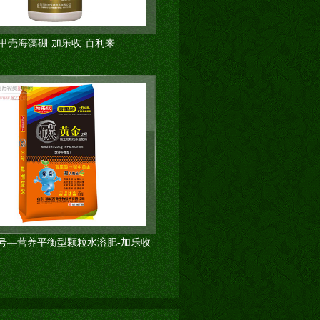
甲壳海藻硼-加乐收-百利来
号—营养平衡型颗粒水溶肥-加乐收