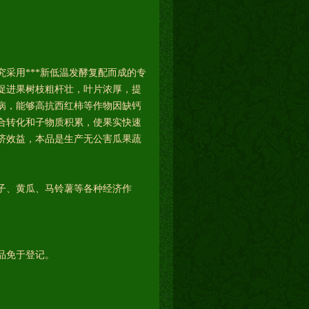
采用***新低温发酵复配而成的专
促进果树枝粗杆壮，叶片浓厚，提
病，能够高抗西红柿等作物因缺钙
合转化和子物质积累，使果实快速
济效益，本品是生产无公害瓜果蔬
子、黄瓜、马铃薯等各种经济作
品免于登记。