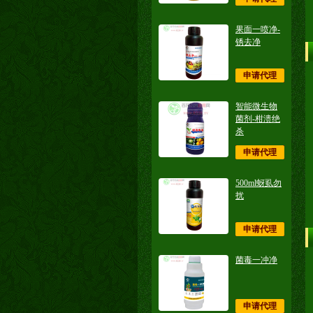
果面一喷净-
锈去净
申请代理
智能微生物
菌剂-柑溃绝
杀
申请代理
500ml蚜虱勿
扰
申请代理
菌毒一冲净
申请代理