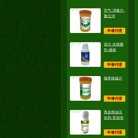
空气·消毒片-
菌立消
申请代理
强力·生根菌
剂-爆根
申请代理
烟草移栽片
申请代理
青皮精油活
化剂-安加倍
申请代理