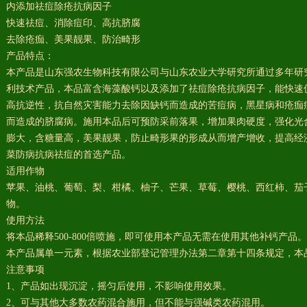
内添加祛痘除疮抗病因子
快速祛痘、消除痘印、高抗脐腐
去除疮痂、美果靓果、防治畸形
产品特点：
本产品是山东强农生物科技有限公司与山东农业大学研究所通过多年研究
利技术产品，本品富含海藻酸钙以及添加了祛痘除疮抗病因子，能快速
高抗逆性，抗自然灾害能力去除因缺钙而造成的苦痘病，黑星病和疮痂
而造成的脐腐病。施用本品后可预防采前落果，增加果肉硬度，强化光
膨大，含糖量高，美果靓果，防止畸形果的形成从而增产增收，提高经
菜防病抗病祛痘的首选产品。
适用作物
苹果、油桃、葡萄、梨、柑橘、柚子、芒果、草莓、樱桃、西红柿、茄
物。
使用方法
将本品稀释500-800倍喷施，即可使用本产品无需在使用其他补钙产品。
本产品属单一元素，根据农业部登记管理办法第二章第十四条规定，本
注意事项
1、产品如出现沉淀，摇匀后使用，不影响使用效果。
2、可与其他大多数农药混合施用，但不能与强碱类农药混用。