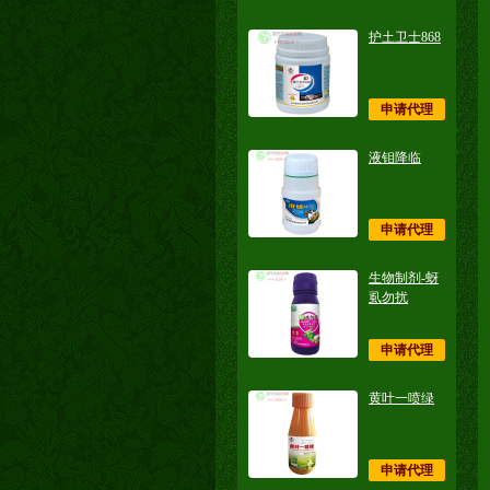
护土卫士868
申请代理
液钼降临
申请代理
生物制剂-蚜
虱勿扰
申请代理
黄叶一喷绿
申请代理