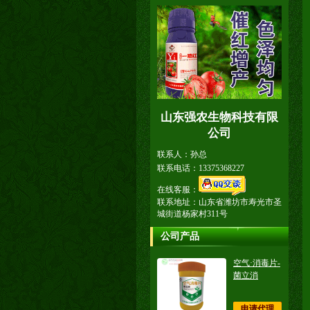
山东强农生物科技有限
公司
联系人：孙总
联系电话：13375368227
在线客服：
联系地址：山东省潍坊市寿光市圣
城街道杨家村311号
公司产品
空气·消毒片-
菌立消
申请代理