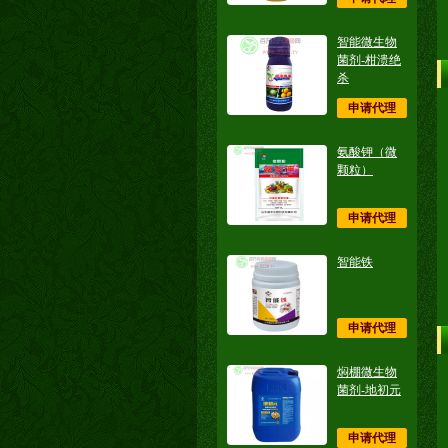
智能微生物
菌剂-柑溃绝
杀
申请代理
氨酸钾（微
颗粒）
申请代理
智能铁
申请代理
焖棚微生物
菌剂-地初元
申请代理