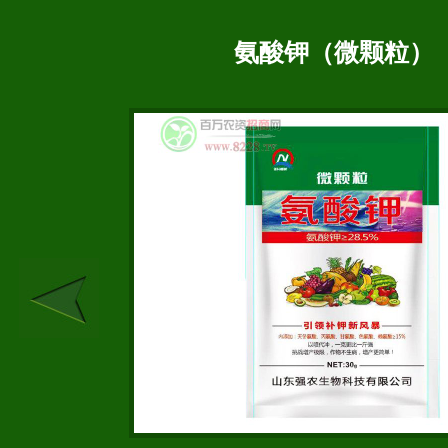
氨酸钾（微颗粒）