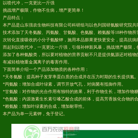
以喷代冲，一克更比一斤强
挑战增产极限，作物不生病，增产更简单！
产品特点：
本产品是山东强农生物科技有限公司科研组与以色列国研氨酸研究院共
技术添加了天冬氨酸、丙氨酸、甘氨酸、色氨酸、赖氨酸等18种作物所
次转化直接吸收的小分子氨酸钾，施用本品膨果更快更安全，提高抗病
而起到以喷代冲，一克更比一斤强，引领补钾新风暴，挑战增产极限，
添加了各种氨酸类，所以要对植物的营养贡献不只是提供氨源还对植物
有减轻植物重金属离子的毒害作用。
下面简单介绍一个产品添加物质的各种作用：
*天冬氨酸：提高种子发芽率蛋白质的合成并在压力时期的生长提供氮
*丙氨酸：增加合成叶绿素，调节开放气孔，对病菌有抵御作用。
*甘氨酸：对作物的光合作用有独特的效果，利于作物生长，增加作物
*色氨酸：内源激素生长素引嗓乙酸合成的前体，提高芳香族化合物的
*赖氨酸：增加叶绿素的合成，增加耐旱性。
本产品为单一元素钾，免于登记。