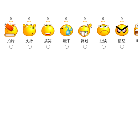
0
0
0
0
0
0
0
拍砖
支持
搞笑
暴汗
路过
扯淡
愤怒